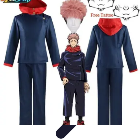
Disfraces Halloween
Listas y Consejos
Guías y
Tutoriales
Tendencias
Comparativos
Disfraces Clásicos
Disfraces Halloween