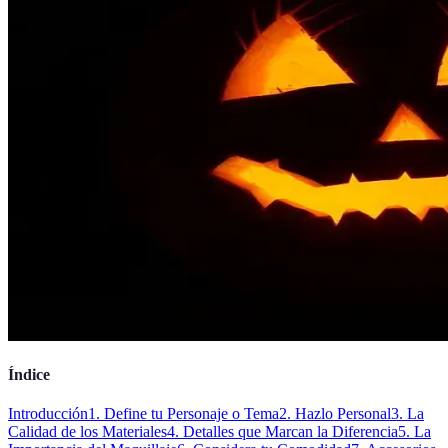
Índice
Introducción
1. Define tu Personaje o Tema
2. Hazlo Personal
3. La
Calidad de los Materiales
4. Detalles que Marcan la Diferencia
5. La