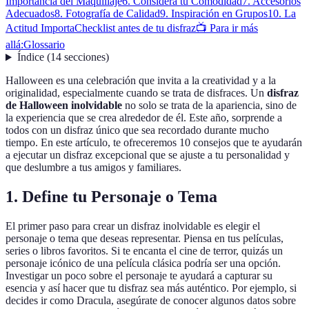
Importancia del Maquillaje
6. Considera tu Comodidad
7. Accesorios
Adecuados
8. Fotografía de Calidad
9. Inspiración en Grupos
10. La
Actitud Importa
Checklist antes de tu disfraz
📺 Para ir más
allá:
Glossario
Índice
(
14
secciones
)
Halloween es una celebración que invita a la creatividad y a la
originalidad, especialmente cuando se trata de disfraces. Un
disfraz
de Halloween inolvidable
no solo se trata de la apariencia, sino de
la experiencia que se crea alrededor de él. Este año, sorprende a
todos con un disfraz único que sea recordado durante mucho
tiempo. En este artículo, te ofreceremos 10 consejos que te ayudarán
a ejecutar un disfraz excepcional que se ajuste a tu personalidad y
que deslumbre a tus amigos y familiares.
1. Define tu Personaje o Tema
El primer paso para crear un disfraz inolvidable es elegir el
personaje o tema que deseas representar. Piensa en tus películas,
series o libros favoritos. Si te encanta el cine de terror, quizás un
personaje icónico de una película clásica podría ser una opción.
Investigar un poco sobre el personaje te ayudará a capturar su
esencia y así hacer que tu disfraz sea más auténtico. Por ejemplo, si
decides ir como Dracula, asegúrate de conocer algunos datos sobre