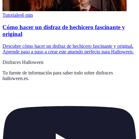
Tutoriales
6
min
Cómo hacer un disfraz de hechicero fascinante y
original
Descubre cómo hacer un disfraz de hechicero fascinante y original.
Aprende paso a paso a crear este atuendo perfecto para Halloween.
Disfraces Halloween
Tu fuente de información para saber todo sobre
disfraces
halloween.es
.