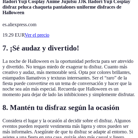
Itadori Yuji Cosplay Anime Jujutsu JJK Itadori Yuji Cosplay
disfraz peluca chaqueta pantalones uniforme disfraces de
Halloween
es.aliexpress.com
19.29
EUR
Ver el precio
7. ¡Sé audaz y divertido!
La noche de Halloween es la oportunidad perfecta para ser atrevido
y divertido. No tengas miedo de exagerar tu disfraz. Cuanto más
creativo y audaz, más memorable será. Opta por colores brillantes,
estampados llamativos y texturas interesantes. Ser el “raro” de la
fiesta puede convertirse en un tema de conversación y hacer que la
noche sea aún más especial. Recuerda que Halloween es un
momento para dejar de lado las inhibiciones y simplemente disfrutar.
8. Mantén tu disfraz según la ocasión
Considera el lugar y la ocasión al decidir sobre el disfraz. Algunos
eventos pueden requerir vestimenta más ligera y otros pueden ser
más informales. Asegúrate de que tu disfraz se adapte al entorno. Si
asistes a una fiesta en una casa, quizás algo más casual y ligero