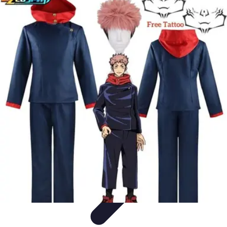
Disfraces Halloween
Listas y Consejos
Guías y
Tutoriales
Tendencias
Comparativos
Disfraces Clásicos
Disfraces Halloween