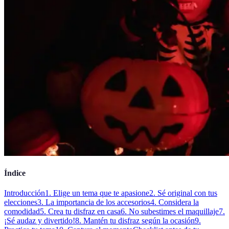
Índice
Introducción
1. Elige un tema que te apasione
2. Sé original con tus
elecciones
3. La importancia de los accesorios
4. Considera la
comodidad
5. Crea tu disfraz en casa
6. No subestimes el maquillaje
7.
¡Sé audaz y divertido!
8. Mantén tu disfraz según la ocasión
9.