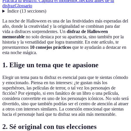
Practica tu tema
10. Captura el momento
Checklist antes de tu
disfraz
Glossario
Índice
(
13
secciones
)
La noche de Halloween es una de las festividades más esperadas del
año, donde la creatividad y la originalidad se combinan para dar
vida a disfraces sorprendentes. Un
disfraz de Halloween
memorable
no solo destaca por su apariencia, sino también por la
historia y la versatilidad que logra transmitir. En este artículo, te
presentaremos
10 consejos prácticos
que te ayudarán a destacar en
esta noche mágica.
1. Elige un tema que te apasione
Elegir un tema para tu disfraz es esencial para que te sientas cómodo
y emocionado. Piensa en tus intereses: ¿te gustan más los
superhéroes, las películas de terror, o tal vez los personajes de
ficción? Por ejemplo, si eres fanático de un libro o una película,
considera convertirte en uno de los personajes icónicos. No solo será
divertido, sino que también podrías ser el centro de atención al atraer
a otros con intereses similares. La conexión emocional que sientas
hacia el personaje hará que tu disfraz sea aún más memorable.
2. Sé original con tus elecciones