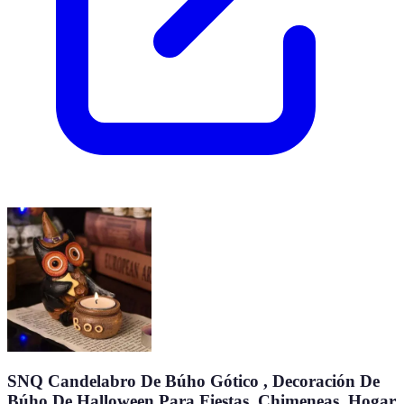
SNQ Candelabro De Búho Gótico , Decoración De
Búho De Halloween Para Fiestas, Chimeneas, Hogar