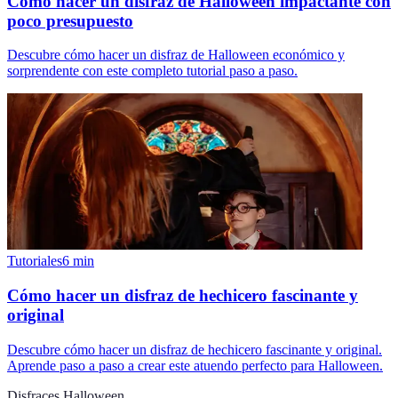
Cómo hacer un disfraz de Halloween impactante con
poco presupuesto
Descubre cómo hacer un disfraz de Halloween económico y
sorprendente con este completo tutorial paso a paso.
Tutoriales
6
min
Cómo hacer un disfraz de hechicero fascinante y
original
Descubre cómo hacer un disfraz de hechicero fascinante y original.
Aprende paso a paso a crear este atuendo perfecto para Halloween.
Disfraces Halloween