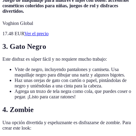
Juego de maquillaje para madres e hijos con bolso: accesorios
cosméticos coloridos para niñas, juegos de rol y disfraces
divertidos.
Voghion Global
17.48
EUR
Ver el precio
3. Gato Negro
Este disfraz es súper fácil y no requiere mucho trabajo:
Viste de negro, incluyendo pantalones y camiseta. Usa
maquillaje negro para dibujar una nariz y algunos bigotes.
Haz unas orejas de gato con cartón o papel, pintándolas de
negro y uniéndolas a una cinta para la cabeza.
Agrega un trozo de tela negra como cola, que puedes coser o
pegar. ¡Listo para cazar ratones!
4. Zombie
Una opción divertida y espeluznante es disfrazarse de zombie. Para
crear este look: