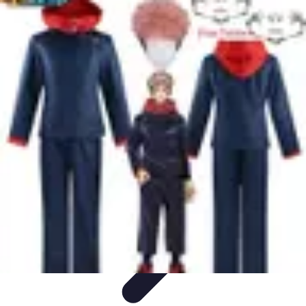
Disfraces Halloween
Listas y Consejos
Guías y
Tutoriales
Tendencias
Comparativos
Disfraces Clásicos
Disfraces Halloween