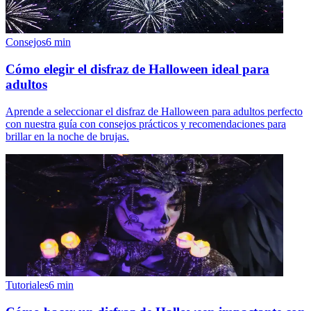
Consejos
6
min
Cómo elegir el disfraz de Halloween ideal para
adultos
Aprende a seleccionar el disfraz de Halloween para adultos perfecto
con nuestra guía con consejos prácticos y recomendaciones para
brillar en la noche de brujas.
Tutoriales
6
min