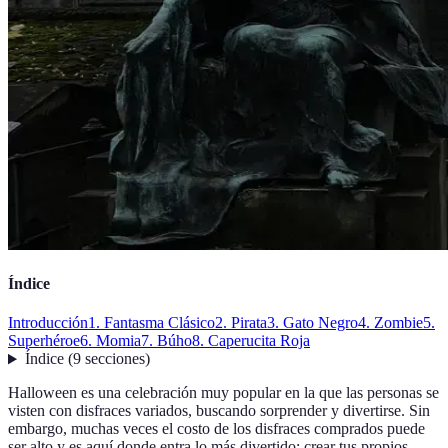
Índice
Introducción
1. Fantasma Clásico
2. Pirata
3. Gato Negro
4. Zombie
5.
Superhéroe
6. Momia
7. Búho
8. Caperucita Roja
Índice
(
9
secciones
)
Halloween es una celebración muy popular en la que las personas se
visten con disfraces variados, buscando sorprender y divertirse. Sin
embargo, muchas veces el costo de los disfraces comprados puede
ser alto y es aquí donde entra lo más divertido: crear tus propios