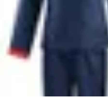
Disfraces Halloween
Listas y Consejos
Guías y Tutoriales
Tendencias
Comparativos
Disfrace
Disfraces Halloween