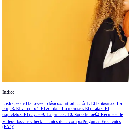
Índice
Disfraces de Halloween clásicos: Introducción
1. El fantasma
2. La
bruja
3. El vampiro
4. El zombi
5. La momia
6. El pirata
7. El
esqueleto
8. El payaso
9. La princesa
10. Superhéroe
📺 Recursos de
Video
Glossario
Checklist antes de la compra
Preguntas Frecuentes
(FAQ)