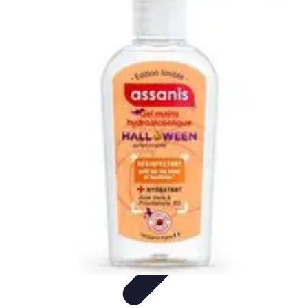
Disfraces Halloween
Listas y Consejos
Guías y
Tutoriales
Tendencias
Comparativos
Disfraces Clásicos
Disfraces Halloween