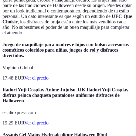
parte de las tradiciones de Halloween desde su origen. Puedes optar
por un look tradicional o contemporáneo, dependiendo de tu estilo
personal. Un dato interesante es que según un estudio de
UFC-Que
Choisir
, los disfraces de bruja están entre los más vendidos cada
año. No subestimes el poder de un buen maquillaje para completar
el atuendo.
Juego de maquillaje para madres e hijos con bolso: accesorios
cosméticos coloridos para niñas, juegos de rol y disfraces
divertidos.
Voghion Global
17.48
EUR
Ver el precio
Itadori Yuji Cosplay Anime Jujutsu JJK Itadori Yuji Cosplay
disfraz peluca chaqueta pantalones uniforme disfraces de
Halloween
es.aliexpress.com
19.29
EUR
Ver el precio
Assanis Gel Mains Hydroalcolique Halloween 80ml