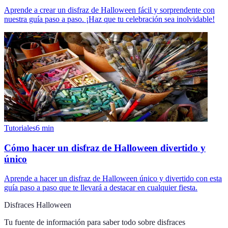
Aprende a crear un disfraz de Halloween fácil y sorprendente con
nuestra guía paso a paso. ¡Haz que tu celebración sea inolvidable!
Tutoriales
6
min
Cómo hacer un disfraz de Halloween divertido y
único
Aprende a hacer un disfraz de Halloween único y divertido con esta
guía paso a paso que te llevará a destacar en cualquier fiesta.
Disfraces Halloween
Tu fuente de información para saber todo sobre
disfraces