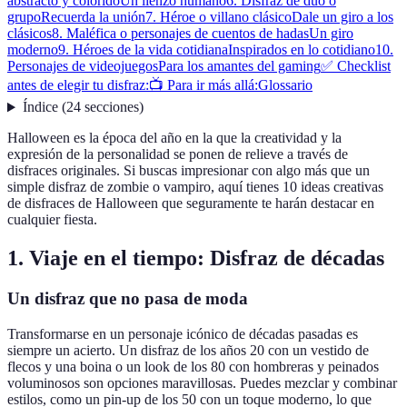
abstracto y colorido
Un lienzo humano
6. Disfraz de dúo o
grupo
Recuerda la unión
7. Héroe o villano clásico
Dale un giro a los
clásicos
8. Maléfica o personajes de cuentos de hadas
Un giro
moderno
9. Héroes de la vida cotidiana
Inspirados en lo cotidiano
10.
Personajes de videojuegos
Para los amantes del gaming
✅ Checklist
antes de elegir tu disfraz:
📺 Para ir más allá:
Glossario
Índice
(
24
secciones
)
Halloween es la época del año en la que la creatividad y la
expresión de la personalidad se ponen de relieve a través de
disfraces originales. Si buscas impresionar con algo más que un
simple disfraz de zombie o vampiro, aquí tienes 10 ideas creativas
de disfraces de Halloween que seguramente te harán destacar en
cualquier fiesta.
1. Viaje en el tiempo: Disfraz de décadas
Un disfraz que no pasa de moda
Transformarse en un personaje icónico de décadas pasadas es
siempre un acierto. Un disfraz de los años 20 con un vestido de
flecos y una boina o un look de los 80 con hombreras y peinados
voluminosos son opciones maravillosas. Puedes mezclar y combinar
estilos, como un pin-up de los 50 con un toque moderno, lo que