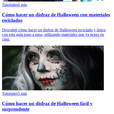
Tutoriales
6
min
Cómo hacer un disfraz de Halloween con materiales
reciclados
Descubre cómo hacer un disfraz de Halloween reciclado y único
con esta guía paso a paso, utilizando materiales que ya tienes en
casa.
Tutoriales
5
min
Cómo hacer un disfraz de Halloween fácil y
sorprendente