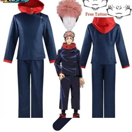
Disfraces Halloween
Listas y Consejos
Guías y
Tutoriales
Tendencias
Comparativos
Disfraces Clásicos
Disfraces Halloween