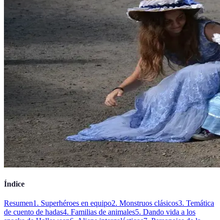
Índice
Resumen
1. Superhéroes en equipo
2. Monstruos clásicos
3. Temática
de cuento de hadas
4. Familias de animales
5. Dando vida a los