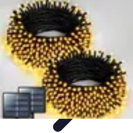
Disfraces Halloween
Listas y Consejos
Guías y
Tutoriales
Tendencias
Comparativos
Disfraces Clásicos
Disfraces Halloween