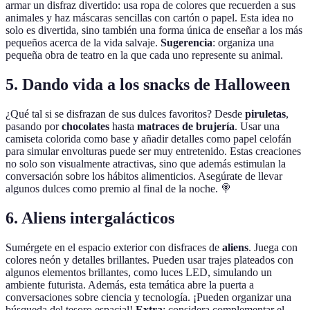
armar un disfraz divertido: usa ropa de colores que recuerden a sus
animales y haz máscaras sencillas con cartón o papel. Esta idea no
solo es divertida, sino también una forma única de enseñar a los más
pequeños acerca de la vida salvaje.
Sugerencia
: organiza una
pequeña obra de teatro en la que cada uno represente su animal.
5. Dando vida a los snacks de Halloween
¿Qué tal si se disfrazan de sus dulces favoritos? Desde
piruletas
,
pasando por
chocolates
hasta
matraces de brujería
. Usar una
camiseta colorida como base y añadir detalles como papel celofán
para simular envolturas puede ser muy entretenido. Estas creaciones
no solo son visualmente atractivas, sino que además estimulan la
conversación sobre los hábitos alimenticios. Asegúrate de llevar
algunos dulces como premio al final de la noche. 🍭
6. Aliens intergalácticos
Sumérgete en el espacio exterior con disfraces de
aliens
. Juega con
colores neón y detalles brillantes. Pueden usar trajes plateados con
algunos elementos brillantes, como luces LED, simulando un
ambiente futurista. Además, esta temática abre la puerta a
conversaciones sobre ciencia y tecnología. ¡Pueden organizar una
búsqueda del tesoro espacial!
Extra
: considera complementar el