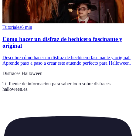
Tutoriales
6
min
Cómo hacer un disfraz de hechicero fascinante y
original
Descubre cómo hacer un disfraz de hechicero fascinante y original.
Aprende paso a paso a crear este atuendo perfecto para Halloween.
Disfraces Halloween
Tu fuente de información para saber todo sobre
disfraces
halloween.es
.