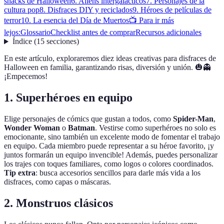
snacks de Halloween
6. Aliens intergalácticos
7. Personajes de la
cultura pop
8. Disfraces DIY y reciclados
9. Héroes de películas de
terror
10. La esencia del Día de Muertos
📺 Para ir más
lejos:
Glossario
Checklist antes de comprar
Recursos adicionales
Índice
(
15
secciones
)
En este artículo, exploraremos diez ideas creativas para disfraces de
Halloween en familia, garantizando risas, diversión y unión. 🎃👻
¡Empecemos!
1. Superhéroes en equipo
Elige personajes de cómics que gustan a todos, como
Spider-Man
,
Wonder Woman
o
Batman
. Vestirse como superhéroes no solo es
emocionante, sino también un excelente modo de fomentar el trabajo
en equipo. Cada miembro puede representar a su héroe favorito, ¡y
juntos formarán un equipo invencible! Además, puedes personalizar
los trajes con toques familiares, como logos o colores coordinados.
Tip extra
: busca accesorios sencillos para darle más vida a los
disfraces, como capas o máscaras.
2. Monstruos clásicos