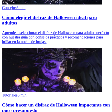
Consejos
6
min
Cómo elegir el disfraz de Halloween ideal para
adultos
Aprende a seleccionar el disfraz de Halloween para adultos perfecto
con nuestra guía con consejos prácticos y recomendaciones para
brillar en la noche de brujas.
Tutoriales
6
min
Cómo hacer un disfraz de Halloween impactante con
poco presupuesto