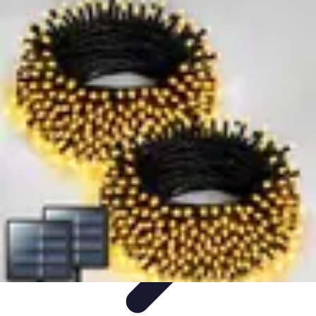
Disfraces Halloween
Listas y Consejos
Guías y
Tutoriales
Tendencias
Comparativos
Disfraces Clásicos
Disfraces Halloween