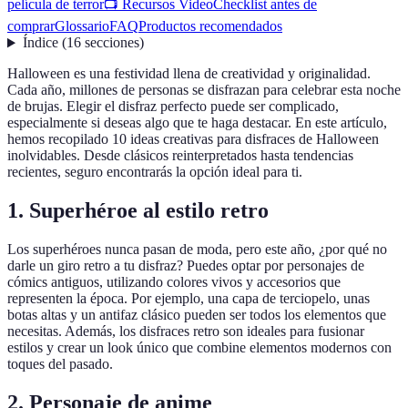
película de terror
📺 Recursos Video
Checklist antes de
comprar
Glossario
FAQ
Productos recomendados
Índice
(
16
secciones
)
Halloween es una festividad llena de creatividad y originalidad.
Cada año, millones de personas se disfrazan para celebrar esta noche
de brujas. Elegir el disfraz perfecto puede ser complicado,
especialmente si deseas algo que te haga destacar. En este artículo,
hemos recopilado 10 ideas creativas para disfraces de Halloween
inolvidables. Desde clásicos reinterpretados hasta tendencias
recientes, seguro encontrarás la opción ideal para ti.
1. Superhéroe al estilo retro
Los superhéroes nunca pasan de moda, pero este año, ¿por qué no
darle un giro retro a tu disfraz? Puedes optar por personajes de
cómics antiguos, utilizando colores vivos y accesorios que
representen la época. Por ejemplo, una capa de terciopelo, unas
botas altas y un antifaz clásico pueden ser todos los elementos que
necesitas. Además, los disfraces retro son ideales para fusionar
estilos y crear un look único que combine elementos modernos con
toques del pasado.
2. Personaje de anime