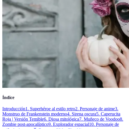
Índice
Introducción
1. Superhéroe al estilo retro
2. Personaje de anime
3.
Monstruo de Frankenstein moderno
4. Sirena oscura
5. Caperucita
Roja | Versión Temible
6. Diosa mitológica
7. Muñeco de Voodoo
8.
Zombie post-apocalíptico
9. Explorador espacial
10. Personaje de