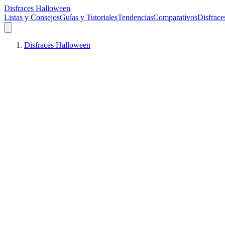
Disfraces Halloween
Listas y Consejos
Guías y Tutoriales
Tendencias
Comparativos
Disfrace
Disfraces Halloween