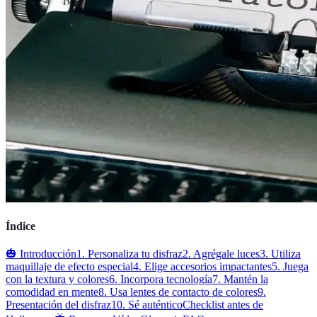
Índice
🎃 Introducción
1. Personaliza tu disfraz
2. Agrégale luces
3. Utiliza
maquillaje de efecto especial
4. Elige accesorios impactantes
5. Juega
con la textura y colores
6. Incorpora tecnología
7. Mantén la
comodidad en mente
8. Usa lentes de contacto de colores
9.
Presentación del disfraz
10. Sé auténtico
Checklist antes de