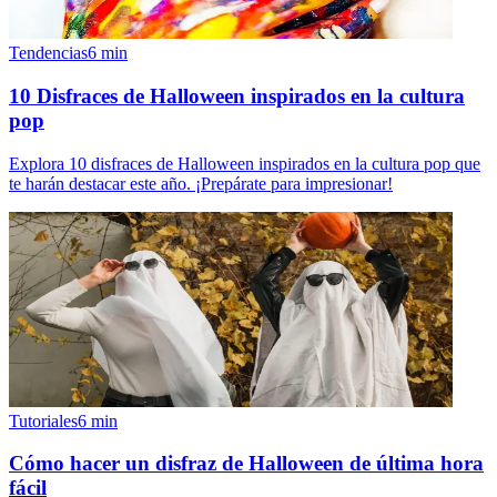
Tendencias
6
min
10 Disfraces de Halloween inspirados en la cultura
pop
Explora 10 disfraces de Halloween inspirados en la cultura pop que
te harán destacar este año. ¡Prepárate para impresionar!
Tutoriales
6
min
Cómo hacer un disfraz de Halloween de última hora
fácil