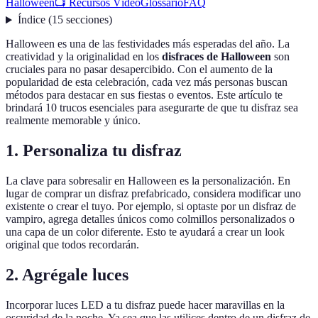
Halloween
📺 Recursos Vídeo
Glossario
FAQ
Índice
(
15
secciones
)
Halloween es una de las festividades más esperadas del año. La
creatividad y la originalidad en los
disfraces de Halloween
son
cruciales para no pasar desapercibido. Con el aumento de la
popularidad de esta celebración, cada vez más personas buscan
métodos para destacar en sus fiestas o eventos. Este artículo te
brindará 10 trucos esenciales para asegurarte de que tu disfraz sea
realmente memorable y único.
1. Personaliza tu disfraz
La clave para sobresalir en Halloween es la personalización. En
lugar de comprar un disfraz prefabricado, considera modificar uno
existente o crear el tuyo. Por ejemplo, si optaste por un disfraz de
vampiro, agrega detalles únicos como colmillos personalizados o
una capa de un color diferente. Esto te ayudará a crear un look
original que todos recordarán.
2. Agrégale luces
Incorporar luces LED a tu disfraz puede hacer maravillas en la
oscuridad de la noche. Ya sea que las utilices dentro de un disfraz de