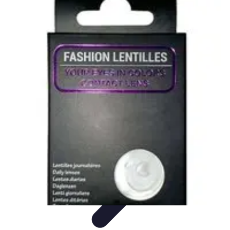
Disfraces Halloween
Listas y Consejos
Guías y
Tutoriales
Tendencias
Comparativos
Disfraces Clásicos
Disfraces Halloween