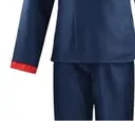
Disfraces Halloween
Listas y Consejos
Guías y Tutoriales
Tendencias
Comparativos
Disfrace
Disfraces Halloween