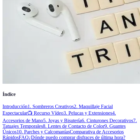
Índice
Introducción
1. Sombreros Creativos
2. Maquillaje Facial
Espectacular
📺 Recurso Vídeo
3. Pelucas y Extensiones
4.
Accesorios de Mano
5. Joyas y Bisutería
6. Cinturones Decorativos
7.
Tatuajes Temporales
8. Lentes de Contacto de Color
9. Guantes
Únicos
10. Parches y Calcomanías
Comparativa de Accesorios
Rápidos
FAQ
¿Dónde puedo comprar disfraces de última hora?