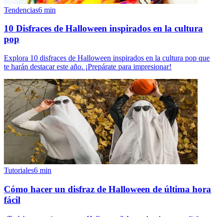
Tendencias
6
min
10 Disfraces de Halloween inspirados en la cultura
pop
Explora 10 disfraces de Halloween inspirados en la cultura pop que
te harán destacar este año. ¡Prepárate para impresionar!
Tutoriales
6
min
Cómo hacer un disfraz de Halloween de última hora
fácil