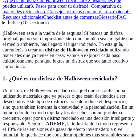
¿Qué es un disfraz de Halloween reciclado?
2. Materiales que
puedes utilizar
3. Pasos para crear tu disfraz
4. Comparativa de
materiales reciclados
5. Consejos y trucos para un disfraz exitoso
6.
Recursos adicionales
Checklist antes de comenzar
Glossario
FAQ
Índice
(
10
secciones
)
¡Halloween está a la vuelta de la esquina! Si buscas un disfraz
original que no solo impresione, sino que también sea amigable con
el medio ambiente, has llegado al lugar indicado. En esta guía,
aprenderás a crear un
disfraz de Halloween reciclado
utilizando
materiales que ya tienes en casa. Vamos a explorar cada paso
cuidadosamente para que logres un disfraz que sea tanto creativo
como único.
1. ¿Qué es un disfraz de Halloween reciclado?
Un disfraz de Halloween reciclado es aquel que se confecciona
utilizando materiales que ya posees o que están destinados a ser
desechados. Este tipo de disfraces no solo reduce el desperdicio,
sino que también fomenta la creatividad y la personalización. En un
mundo donde la moda rápida y los desechos son un problema
creciente, optar por un disfraz reciclado es una decisión inteligente y
responsable. Según la
ADEME
, la industria de la moda representa
el 10% de las emisiones de gases de efecto invernadero a nivel
mundial, lo que hace que considerar opciones más sostenibles sea un