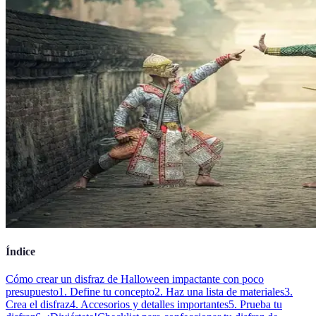
Índice
Cómo crear un disfraz de Halloween impactante con poco
presupuesto
1. Define tu concepto
2. Haz una lista de materiales
3.
Crea el disfraz
4. Accesorios y detalles importantes
5. Prueba tu