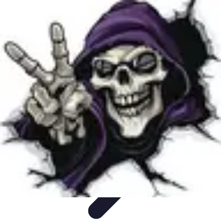
Disfraces Halloween
Listas y Consejos
Guías y
Tutoriales
Tendencias
Comparativos
Disfraces Clásicos
Disfraces Halloween