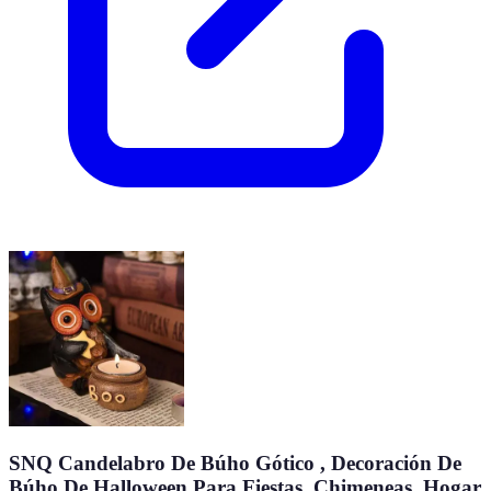
SNQ Candelabro De Búho Gótico , Decoración De
Búho De Halloween Para Fiestas, Chimeneas, Hogar