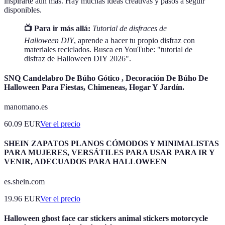
inspirarte aún más. Hay muchas ideas creativas y pasos a seguir
disponibles.
📺 Para ir más allá:
Tutorial de disfraces de
Halloween DIY
, aprende a hacer tu propio disfraz con
materiales reciclados. Busca en YouTube: "tutorial de
disfraz de Halloween DIY 2026".
SNQ Candelabro De Búho Gótico , Decoración De Búho De
Halloween Para Fiestas, Chimeneas, Hogar Y Jardín.
manomano.es
60.09
EUR
Ver el precio
SHEIN ZAPATOS PLANOS CÓMODOS Y MINIMALISTAS
PARA MUJERES, VERSÁTILES PARA USAR PARA IR Y
VENIR, ADECUADOS PARA HALLOWEEN
es.shein.com
19.96
EUR
Ver el precio
Halloween ghost face car stickers animal stickers motorcycle