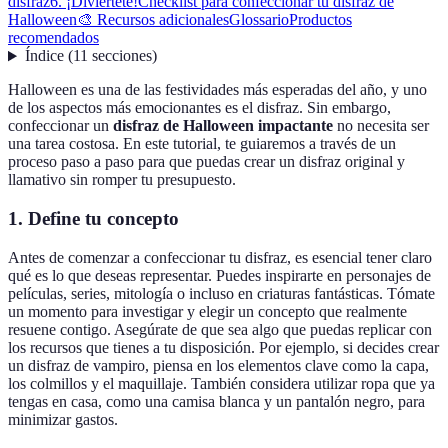
disfraz
6. ¡Diviértete!
Checklist para confeccionar tu disfraz de
Halloween
🎨 Recursos adicionales
Glossario
Productos
recomendados
Índice
(
11
secciones
)
Halloween es una de las festividades más esperadas del año, y uno
de los aspectos más emocionantes es el disfraz. Sin embargo,
confeccionar un
disfraz de Halloween impactante
no necesita ser
una tarea costosa. En este tutorial, te guiaremos a través de un
proceso paso a paso para que puedas crear un disfraz original y
llamativo sin romper tu presupuesto.
1. Define tu concepto
Antes de comenzar a confeccionar tu disfraz, es esencial tener claro
qué es lo que deseas representar. Puedes inspirarte en personajes de
películas, series, mitología o incluso en criaturas fantásticas. Tómate
un momento para investigar y elegir un concepto que realmente
resuene contigo. Asegúrate de que sea algo que puedas replicar con
los recursos que tienes a tu disposición. Por ejemplo, si decides crear
un disfraz de vampiro, piensa en los elementos clave como la capa,
los colmillos y el maquillaje. También considera utilizar ropa que ya
tengas en casa, como una camisa blanca y un pantalón negro, para
minimizar gastos.