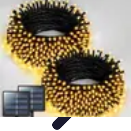
Disfraces Halloween
Listas y Consejos
Guías y
Tutoriales
Tendencias
Comparativos
Disfraces Clásicos
Disfraces Halloween