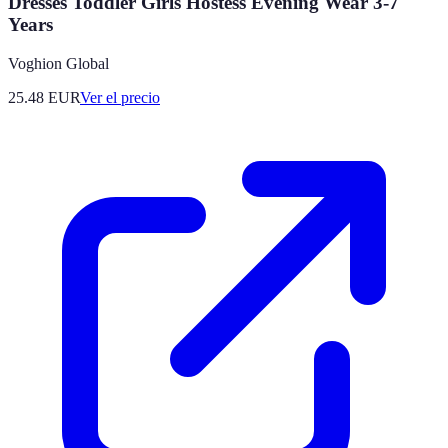
Dresses Toddler Girls Hostess Evening Wear 3-7
Years
Voghion Global
25.48
EUR
Ver el precio