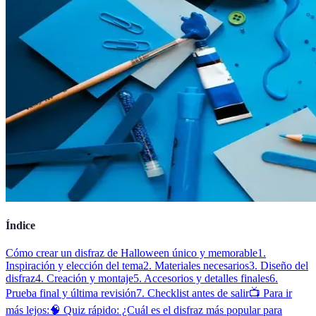
Índice
Cómo crear un disfraz de Halloween único y memorable
1.
Inspiración y elección del tema
2. Materiales necesarios
3. Diseño del
disfraz
4. Creación y montaje
5. Accesorios y detalles finales
6.
Prueba final y última revisión
7. Checklist antes de salir
📺 Para ir
más lejos:
🧠 Quiz rápido: ¿Cuál es el disfraz más popular para