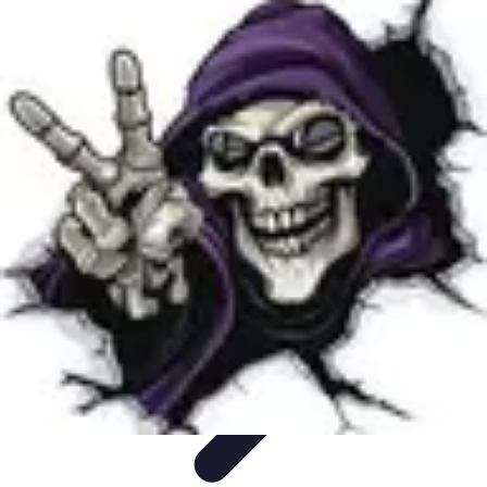
Disfraces Halloween
Listas y Consejos
Guías y
Tutoriales
Tendencias
Comparativos
Disfraces Clásicos
Disfraces Halloween