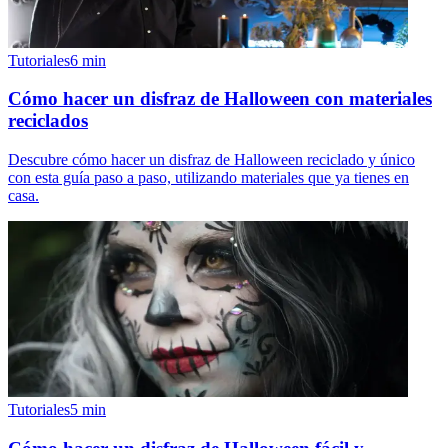
Tutoriales
6
min
Cómo hacer un disfraz de Halloween con materiales
reciclados
Descubre cómo hacer un disfraz de Halloween reciclado y único
con esta guía paso a paso, utilizando materiales que ya tienes en
casa.
Tutoriales
5
min