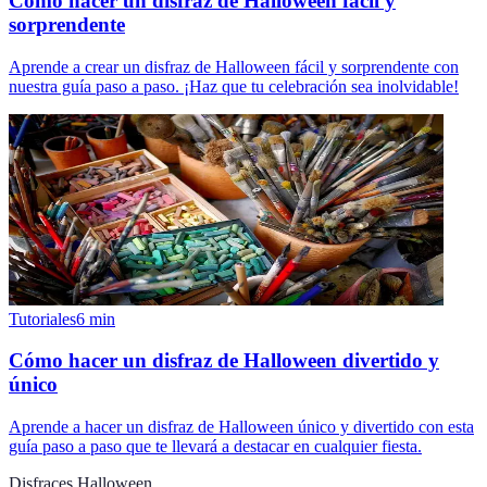
Cómo hacer un disfraz de Halloween fácil y
sorprendente
Aprende a crear un disfraz de Halloween fácil y sorprendente con
nuestra guía paso a paso. ¡Haz que tu celebración sea inolvidable!
Tutoriales
6
min
Cómo hacer un disfraz de Halloween divertido y
único
Aprende a hacer un disfraz de Halloween único y divertido con esta
guía paso a paso que te llevará a destacar en cualquier fiesta.
Disfraces Halloween