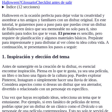
Halloween?
Glossario
Checklist antes de salir
Índice
(
12
secciones
)
Halloween es la ocasión perfecta para dejar volar tu creatividad y
asombrar a tus amigos y familiares con un disfraz original. En este
tutorial, te guiaremos paso a paso para que puedas crear un disfraz
de Halloween único que sea memorable no solo para ti, sino
también para todos los que te vean.
El proceso
es sencillo, pero
requiere de planificación y algunos materiales básicos. Prepárate
para impresionarte y para disfrutar al ver cómo tu idea cobra vida. A
continuación, te presentamos los pasos a seguir:
1. Inspiración y elección del tema
Antes de sumergirte en la creación de tu disfraz, es esencial
encontrar inspiración. Piensa en lo que te gusta, ya sea una película,
un libro o incluso una figura de la cultura pop. Puedes explorar
Pinterest, Instagram o simplemente hacer una lluvia de ideas.
Considera aspectos como si deseas un disfraz que sea aterrador,
divertido o relacionado con un personaje en específico.
Una vez que hayas recopilado ideas, selecciona un tema que te
entusiasme. Por ejemplo, si eres fanático de películas de terror,
podrías optar por un disfraz de un clásico como el
Drácula
o un
personaje de una película contemporánea. Esto no solo te servirá de