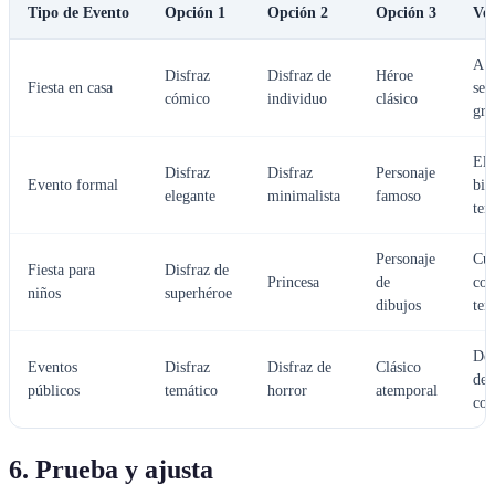
Tipo de Evento
Opción 1
Opción 2
Opción 3
Ver
A e
Disfraz
Disfraz de
Héroe
Fiesta en casa
seg
cómico
individuo
clásico
gru
Ele
Disfraz
Disfraz
Personaje
Evento formal
bie
elegante
minimalista
famoso
tem
Personaje
Cu
Fiesta para
Disfraz de
Princesa
de
con
niños
superhéroe
dibujos
tem
De
Eventos
Disfraz
Disfraz de
Clásico
del
públicos
temático
horror
atemporal
con
6. Prueba y ajusta