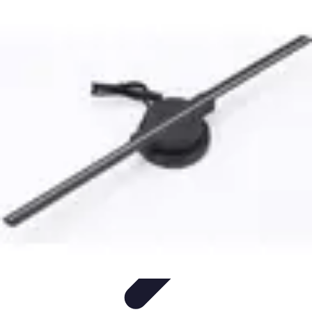
Disfraces Halloween
Listas y Consejos
Guías y
Tutoriales
Tendencias
Comparativos
Disfraces Clásicos
Disfraces Halloween