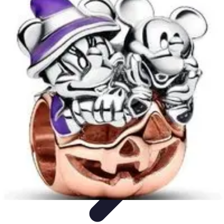
Disfraces Halloween
Listas y Consejos
Guías y
Tutoriales
Tendencias
Comparativos
Disfraces Clásicos
Disfraces Halloween