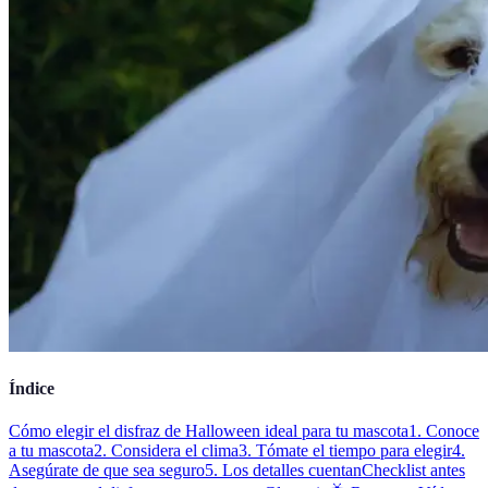
Índice
Cómo elegir el disfraz de Halloween ideal para tu mascota
1. Conoce
a tu mascota
2. Considera el clima
3. Tómate el tiempo para elegir
4.
Asegúrate de que sea seguro
5. Los detalles cuentan
Checklist antes