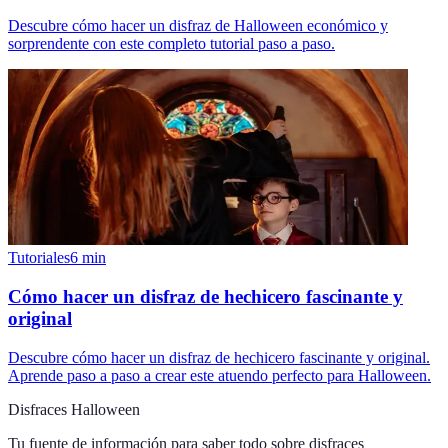
Descubre cómo hacer un disfraz de Halloween económico y
sorprendente con este completo tutorial paso a paso.
Tutoriales
6
min
Cómo hacer un disfraz de hechicero fascinante y
original
Descubre cómo hacer un disfraz de hechicero fascinante y original.
Aprende paso a paso a crear este atuendo perfecto para Halloween.
Disfraces Halloween
Tu fuente de información para saber todo sobre
disfraces