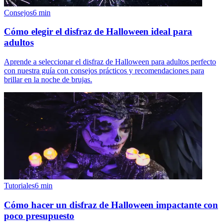
Consejos
6
min
Cómo elegir el disfraz de Halloween ideal para
adultos
Aprende a seleccionar el disfraz de Halloween para adultos perfecto
con nuestra guía con consejos prácticos y recomendaciones para
brillar en la noche de brujas.
Tutoriales
6
min
Cómo hacer un disfraz de Halloween impactante con
poco presupuesto