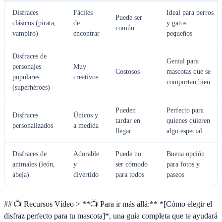
Disfraces
Fáciles
Ideal para perros
Puede ser
clásicos (pirata,
de
y gatos
común
vampiro)
encontrar
pequeños
Disfraces de
Genial para
personajes
Muy
Costosos
mascotas que se
populares
creativos
comportan bien
(superhéroes)
Pueden
Perfecto para
Disfraces
Únicos y
tardar en
quienes quieren
personalizados
a medida
llegar
algo especial
Disfraces de
Adorable
Puede no
Buena opción
animales (león,
y
ser cómodo
para fotos y
abeja)
divertido
para todos
paseos
## 📺 Recursos Vídeo > **📺 Para ir más allá:** *[Cómo elegir el
disfraz perfecto para tu mascota]*, una guía completa que te ayudará