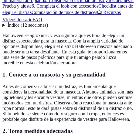
un material apropiado
4. Considera la facilidad de uso y los detalles
5.
Prueba y ajuste
6. Completa el look con accesorios
Checklist antes de
elegir el disfraz
Comparación de tipos de disfraces
📺 Recursos
Vídeo
Glossario
FAQ
Índice
(
12
secciones
)
Halloween se aproxima, y eso significa que es hora de elegir un
disfraz espectacular para tu mascota. Con la amplia variedad de
opciones disponibles, elegir el disfraz Halloween mascota adecuado
puede ser una tarea desafiante. En esta guía, te proporcionaremos
una serie de pasos prácticos para que tu amigo peludo luzca
increíble en esta celebración aterradora.
1. Conoce a tu mascota y su personalidad
Antes de comenzar a buscar un disfraz, es fundamental que
consideres la personalidad de tu mascota. Algunos animales son más
juguetones y les encanta vestirse, mientras que otros pueden sentirse
incómodos con un disfraz. Observa cómo reacciona tu mascota ante
ropa normal; esto te dará pistas sobre si disfrutará de un disfraz o no.
Si tu peludo se siente cómodo y seguro con la ropa, entonces es
probable que disfrute de la experiencia de vestirse para Halloween.
2. Toma medidas adecuadas