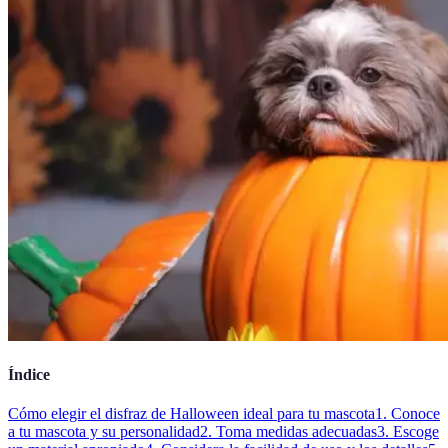
Índice
Cómo elegir el disfraz de Halloween ideal para tu mascota
1. Conoce
a tu mascota y su personalidad
2. Toma medidas adecuadas
3. Escoge