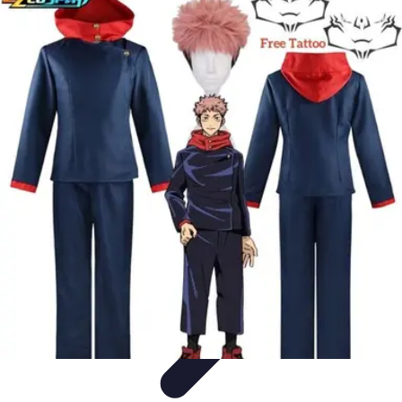
Disfraces Halloween
Listas y Consejos
Guías y
Tutoriales
Tendencias
Comparativos
Disfraces Clásicos
Disfraces Halloween