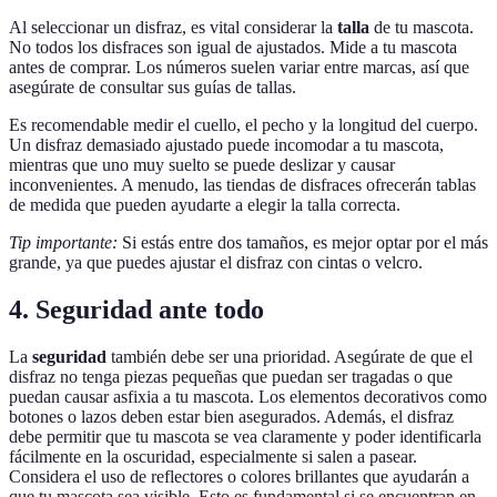
Al seleccionar un disfraz, es vital considerar la
talla
de tu mascota.
No todos los disfraces son igual de ajustados. Mide a tu mascota
antes de comprar. Los números suelen variar entre marcas, así que
asegúrate de consultar sus guías de tallas.
Es recomendable medir el cuello, el pecho y la longitud del cuerpo.
Un disfraz demasiado ajustado puede incomodar a tu mascota,
mientras que uno muy suelto se puede deslizar y causar
inconvenientes. A menudo, las tiendas de disfraces ofrecerán tablas
de medida que pueden ayudarte a elegir la talla correcta.
Tip importante:
Si estás entre dos tamaños, es mejor optar por el más
grande, ya que puedes ajustar el disfraz con cintas o velcro.
4. Seguridad ante todo
La
seguridad
también debe ser una prioridad. Asegúrate de que el
disfraz no tenga piezas pequeñas que puedan ser tragadas o que
puedan causar asfixia a tu mascota. Los elementos decorativos como
botones o lazos deben estar bien asegurados. Además, el disfraz
debe permitir que tu mascota se vea claramente y poder identificarla
fácilmente en la oscuridad, especialmente si salen a pasear.
Considera el uso de reflectores o colores brillantes que ayudarán a
que tu mascota sea visible. Esto es fundamental si se encuentran en