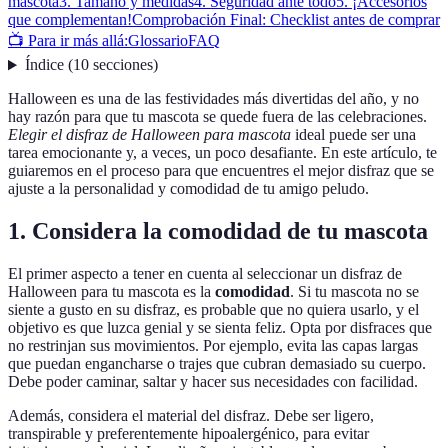
mascota
3. Tamaño y medidas
4. Seguridad ante todo
5. ¡Accesorios
que complementan!
Comprobación Final: Checklist antes de comprar
📺 Para ir más allá:
Glossario
FAQ
Índice
(
10
secciones
)
Halloween es una de las festividades más divertidas del año, y no
hay razón para que tu mascota se quede fuera de las celebraciones.
Elegir el disfraz de Halloween para mascota
ideal puede ser una
tarea emocionante y, a veces, un poco desafiante. En este artículo, te
guiaremos en el proceso para que encuentres el mejor disfraz que se
ajuste a la personalidad y comodidad de tu amigo peludo.
1. Considera la comodidad de tu mascota
El primer aspecto a tener en cuenta al seleccionar un disfraz de
Halloween para tu mascota es la
comodidad
. Si tu mascota no se
siente a gusto en su disfraz, es probable que no quiera usarlo, y el
objetivo es que luzca genial y se sienta feliz. Opta por disfraces que
no restrinjan sus movimientos. Por ejemplo, evita las capas largas
que puedan engancharse o trajes que cubran demasiado su cuerpo.
Debe poder caminar, saltar y hacer sus necesidades con facilidad.
Además, considera el material del disfraz. Debe ser ligero,
transpirable y preferentemente hipoalergénico, para evitar