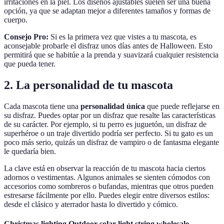
irritaciones en la piel. Los diseños ajustables suelen ser una buena
opción, ya que se adaptan mejor a diferentes tamaños y formas de
cuerpo.
Consejo Pro:
Si es la primera vez que vistes a tu mascota, es
aconsejable probarle el disfraz unos días antes de Halloween. Esto
permitirá que se habitúe a la prenda y suavizará cualquier resistencia
que pueda tener.
2. La personalidad de tu mascota
Cada mascota tiene una
personalidad única
que puede reflejarse en
su disfraz. Puedes optar por un disfraz que resalte las características
de su carácter. Por ejemplo, si tu perro es juguetón, un disfraz de
superhéroe o un traje divertido podría ser perfecto. Si tu gato es un
poco más serio, quizás un disfraz de vampiro o de fantasma elegante
le quedaría bien.
La clave está en observar la reacción de tu mascota hacia ciertos
adornos o vestimentas. Algunos animales se sienten cómodos con
accesorios como sombreros o bufandas, mientras que otros pueden
estresarse fácilmente por ello. Puedes elegir entre diversos estilos:
desde el clásico y aterrador hasta lo divertido y cómico.
Christmas lighting Outdoor solar light string wholesale