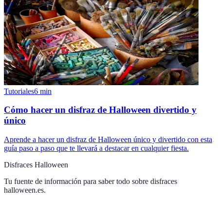
Tutoriales
6
min
Cómo hacer un disfraz de Halloween divertido y
único
Aprende a hacer un disfraz de Halloween único y divertido con esta
guía paso a paso que te llevará a destacar en cualquier fiesta.
Disfraces Halloween
Tu fuente de información para saber todo sobre
disfraces
halloween.es
.