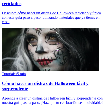
reciclados
Descubre cómo hacer un disfraz de Halloween reciclado y único
con esta guía paso a paso, utilizando materiales que ya tienes en
casa.
Tutoriales
5
min
Cómo hacer un disfraz de Halloween fácil y
sorprendente
Aprende a crear un disfraz de Halloween fácil y sorprendente con
nuestra guía paso a paso. ¡Haz que tu celebración sea inolvidable!