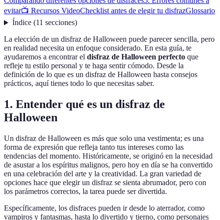
Comparando diferentes opciones de disfraces
5. Errores comunes a
evitar
📺 Recursos Video
Checklist antes de elegir tu disfraz
Glossario
Índice
(
11
secciones
)
La elección de un disfraz de Halloween puede parecer sencilla, pero
en realidad necesita un enfoque considerado. En esta guía, te
ayudaremos a encontrar el
disfraz de Halloween perfecto
que
refleje tu estilo personal y te haga sentir cómodo. Desde la
definición de lo que es un disfraz de Halloween hasta consejos
prácticos, aquí tienes todo lo que necesitas saber.
1. Entender qué es un disfraz de
Halloween
Un disfraz de Halloween es más que solo una vestimenta; es una
forma de expresión que refleja tanto tus intereses como las
tendencias del momento. Históricamente, se originó en la necesidad
de asustar a los espíritus malignos, pero hoy en día se ha convertido
en una celebración del arte y la creatividad. La gran variedad de
opciones hace que elegir un disfraz se sienta abrumador, pero con
los parámetros correctos, la tarea puede ser divertida.
Específicamente, los disfraces pueden ir desde lo aterrador, como
vampiros y fantasmas, hasta lo divertido y tierno, como personajes