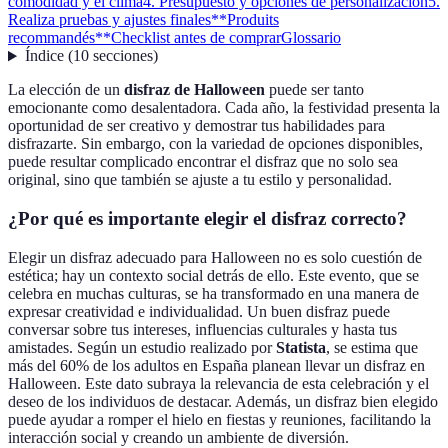
comodidad y el clima
4. Presupuesto y opciones de personalización
5.
Realiza pruebas y ajustes finales
**Produits
recommandés**
Checklist antes de comprar
Glossario
Índice
(
10
secciones
)
La elección de un
disfraz de Halloween
puede ser tanto
emocionante como desalentadora. Cada año, la festividad presenta la
oportunidad de ser creativo y demostrar tus habilidades para
disfrazarte. Sin embargo, con la variedad de opciones disponibles,
puede resultar complicado encontrar el disfraz que no solo sea
original, sino que también se ajuste a tu estilo y personalidad.
¿Por qué es importante elegir el disfraz correcto?
Elegir un disfraz adecuado para Halloween no es solo cuestión de
estética; hay un contexto social detrás de ello. Este evento, que se
celebra en muchas culturas, se ha transformado en una manera de
expresar creatividad e individualidad. Un buen disfraz puede
conversar sobre tus intereses, influencias culturales y hasta tus
amistades. Según un estudio realizado por
Statista
, se estima que
más del 60% de los adultos en España planean llevar un disfraz en
Halloween. Este dato subraya la relevancia de esta celebración y el
deseo de los individuos de destacar. Además, un disfraz bien elegido
puede ayudar a romper el hielo en fiestas y reuniones, facilitando la
interacción social y creando un ambiente de diversión.