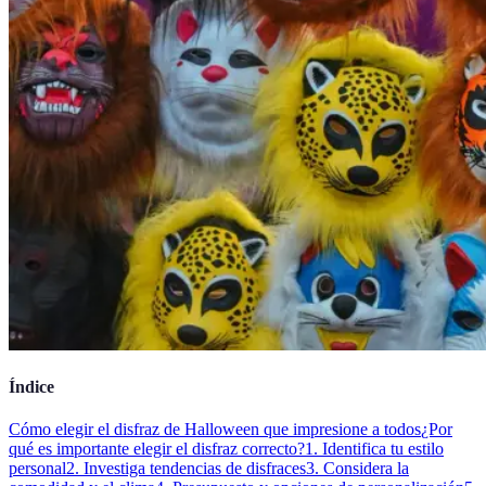
Índice
Cómo elegir el disfraz de Halloween que impresione a todos
¿Por
qué es importante elegir el disfraz correcto?
1. Identifica tu estilo
personal
2. Investiga tendencias de disfraces
3. Considera la