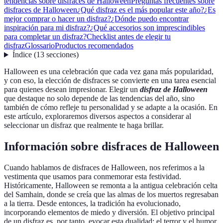
tendencias sobre disfraces de Halloween
Preguntas frecuentes sobre
disfraces de Halloween
¿Qué disfraz es el más popular este año?
¿Es
mejor comprar o hacer un disfraz?
¿Dónde puedo encontrar
inspiración para mi disfraz?
¿Qué accesorios son imprescindibles
para completar un disfraz?
Checklist antes de elegir tu
disfraz
Glossario
Productos recomendados
Índice
(
13
secciones
)
Halloween es una celebración que cada vez gana más popularidad,
y con eso, la elección de disfraces se convierte en una tarea esencial
para quienes desean impresionar. Elegir un
disfraz de Halloween
que destaque no solo depende de las tendencias del año, sino
también de cómo refleje tu personalidad y se adapte a la ocasión. En
este artículo, exploraremos diversos aspectos a considerar al
seleccionar un disfraz que realmente te haga brillar.
Información sobre disfraces de Halloween
Cuando hablamos de disfraces de Halloween, nos referimos a la
vestimenta que usamos para conmemorar esta festividad.
Históricamente, Halloween se remonta a la antigua celebración celta
del Samhain, donde se creía que las almas de los muertos regresaban
a la tierra. Desde entonces, la tradición ha evolucionado,
incorporando elementos de miedo y diversión. El objetivo principal
de un disfraz es, por tanto, evocar esta dualidad; el terror y el humor.