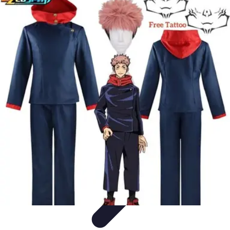
Disfraces Halloween
Listas y Consejos
Guías y
Tutoriales
Tendencias
Comparativos
Disfraces Clásicos
Disfraces Halloween