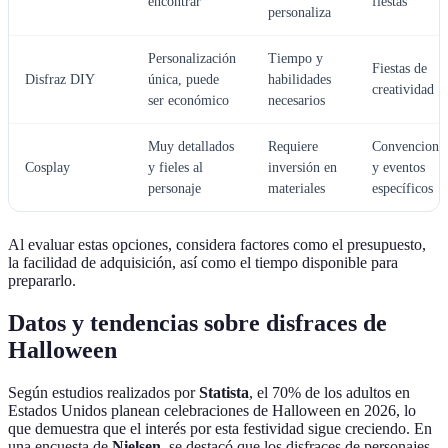
encontrar
fiestas
personaliza
Personalización
Tiempo y
Fiestas de
Disfraz DIY
única, puede
habilidades
creatividad
ser económico
necesarios
Muy detallados
Requiere
Convencione
Cosplay
y fieles al
inversión en
y eventos
personaje
materiales
específicos
Al evaluar estas opciones, considera factores como el presupuesto,
la facilidad de adquisición, así como el tiempo disponible para
prepararlo.
Datos y tendencias sobre disfraces de
Halloween
Según estudios realizados por
Statista
, el 70% de los adultos en
Estados Unidos planean celebraciones de Halloween en 2026, lo
que demuestra que el interés por esta festividad sigue creciendo. En
una encuesta de
Nielsen
, se destacó que los disfraces de personajes