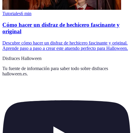
Tutoriales
6
min
Cómo hacer un disfraz de hechicero fascinante y
original
Descubre cómo hacer un disfraz de hechicero fascinante y original.
Aprende paso a paso a crear este atuendo perfecto para Halloween.
Disfraces Halloween
Tu fuente de información para saber todo sobre
disfraces
halloween.es
.