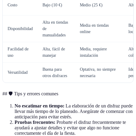
Costo
Bajo (10 €)
Medio (25 €)
Alto
Alta en tiendas
Media en tiendas
Baja
Disponibilidad
de
online
loca
manualidades
Facilidad de
Alta, fácil de
Media, requiere
Alta
uso
manejar
instalación
colo
Buena para
Optativa, no siempre
Idea
Versatilidad
otros disfraces
necesaria
pers
## 🛡️ Tips y errores comunes
No escatimar en tiempo:
La elaboración de un disfraz puede
llevar más tiempo de lo planeado. Asegúrate de comenzar con
anticipación para evitar estrés.
Pruebas frecuentes:
Probarte el disfraz frecuentemente te
ayudará a ajustar detalles y evitar que algo no funcione
correctamente el día de la fiesta.