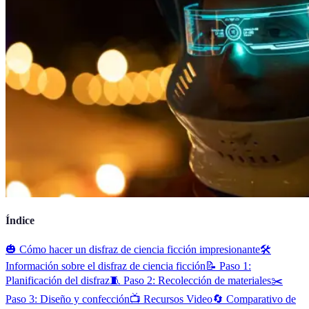
Índice
🎃 Cómo hacer un disfraz de ciencia ficción impresionante
🛠️
Información sobre el disfraz de ciencia ficción
📝 Paso 1:
Planificación del disfraz
🧵 Paso 2: Recolección de materiales
✂️
Paso 3: Diseño y confección
📺 Recursos Video
🔄 Comparativo de