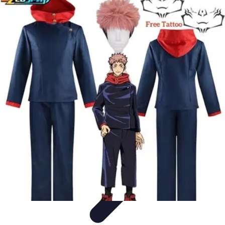
Disfraces Halloween
Listas y Consejos
Guías y
Tutoriales
Tendencias
Comparativos
Disfraces Clásicos
Disfraces Halloween