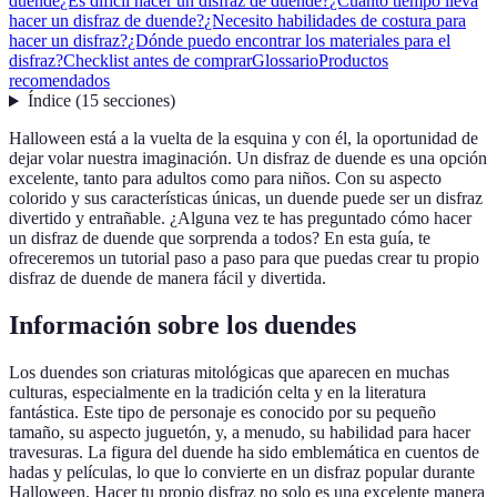
duende
¿Es difícil hacer un disfraz de duende?
¿Cuánto tiempo lleva
hacer un disfraz de duende?
¿Necesito habilidades de costura para
hacer un disfraz?
¿Dónde puedo encontrar los materiales para el
disfraz?
Checklist antes de comprar
Glossario
Productos
recomendados
Índice
(
15
secciones
)
Halloween está a la vuelta de la esquina y con él, la oportunidad de
dejar volar nuestra imaginación. Un disfraz de duende es una opción
excelente, tanto para adultos como para niños. Con su aspecto
colorido y sus características únicas, un duende puede ser un disfraz
divertido y entrañable. ¿Alguna vez te has preguntado cómo hacer
un disfraz de duende que sorprenda a todos? En esta guía, te
ofreceremos un tutorial paso a paso para que puedas crear tu propio
disfraz de duende de manera fácil y divertida.
Información sobre los duendes
Los duendes son criaturas mitológicas que aparecen en muchas
culturas, especialmente en la tradición celta y en la literatura
fantástica. Este tipo de personaje es conocido por su pequeño
tamaño, su aspecto juguetón, y, a menudo, su habilidad para hacer
travesuras. La figura del duende ha sido emblemática en cuentos de
hadas y películas, lo que lo convierte en un disfraz popular durante
Halloween. Hacer tu propio disfraz no solo es una excelente manera