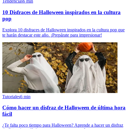
Tendencias
6
min
10 Disfraces de Halloween inspirados en la cultura
pop
Explora 10 disfraces de Halloween inspirados en la cultura pop que
te harán destacar este año. ¡Prepárate para impresionar!
Tutoriales
6
min
Cómo hacer un disfraz de Halloween de última hora
fácil
¿Te falta poco tiempo para Halloween? Aprende a hacer un disfraz