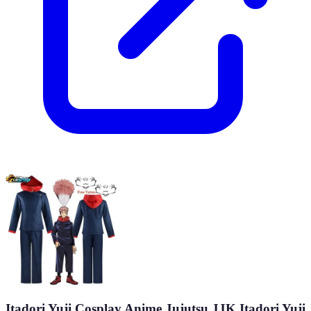
Itadori Yuji Cosplay Anime Jujutsu JJK Itadori Yuji