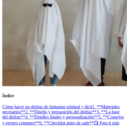
Índice
Cómo hacer un disfraz de fantasma original y fácil
1. **Materiales
necesarios**
2. **Diseño y preparación del disfraz**
3. **La base
del disfraz**
4. **Detalles finales y personalización**
5. **Consejos
y errores comunes**
6. **Checklist antes de salir**
📺 Para ir más