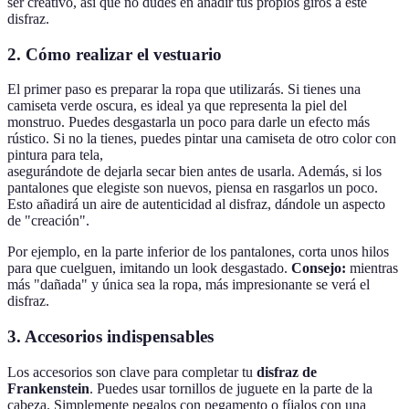
ser creativo, así que no dudes en añadir tus propios giros a este
disfraz.
2. Cómo realizar el vestuario
El primer paso es preparar la ropa que utilizarás. Si tienes una
camiseta verde oscura, es ideal ya que representa la piel del
monstruo. Puedes desgastarla un poco para darle un efecto más
rústico. Si no la tienes, puedes pintar una camiseta de otro color con
pintura para tela,
asegurándote de dejarla secar bien antes de usarla. Además, si los
pantalones que elegiste son nuevos, piensa en rasgarlos un poco.
Esto añadirá un aire de autenticidad al disfraz, dándole un aspecto
de "creación".
Por ejemplo, en la parte inferior de los pantalones, corta unos hilos
para que cuelguen, imitando un look desgastado.
Consejo:
mientras
más "dañada" y única sea la ropa, más impresionante se verá el
disfraz.
3. Accesorios indispensables
Los accesorios son clave para completar tu
disfraz de
Frankenstein
. Puedes usar tornillos de juguete en la parte de la
cabeza. Simplemente pegalos con pegamento o fíjalos con una