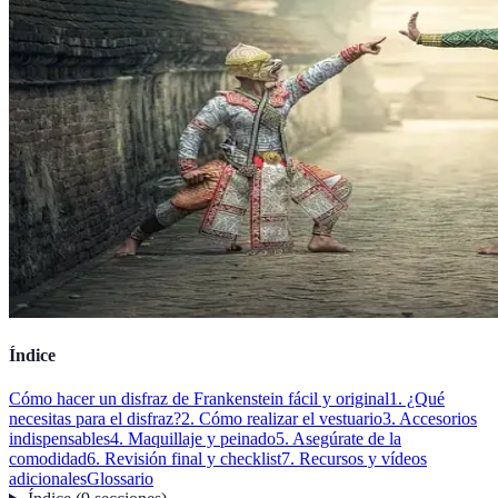
Índice
Cómo hacer un disfraz de Frankenstein fácil y original
1. ¿Qué
necesitas para el disfraz?
2. Cómo realizar el vestuario
3. Accesorios
indispensables
4. Maquillaje y peinado
5. Asegúrate de la
comodidad
6. Revisión final y checklist
7. Recursos y vídeos
adicionales
Glossario