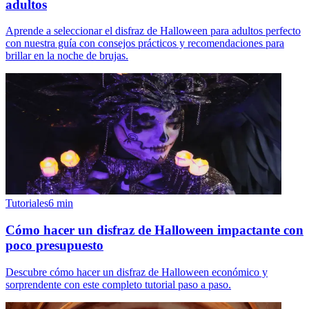
adultos
Aprende a seleccionar el disfraz de Halloween para adultos perfecto
con nuestra guía con consejos prácticos y recomendaciones para
brillar en la noche de brujas.
Tutoriales
6
min
Cómo hacer un disfraz de Halloween impactante con
poco presupuesto
Descubre cómo hacer un disfraz de Halloween económico y
sorprendente con este completo tutorial paso a paso.