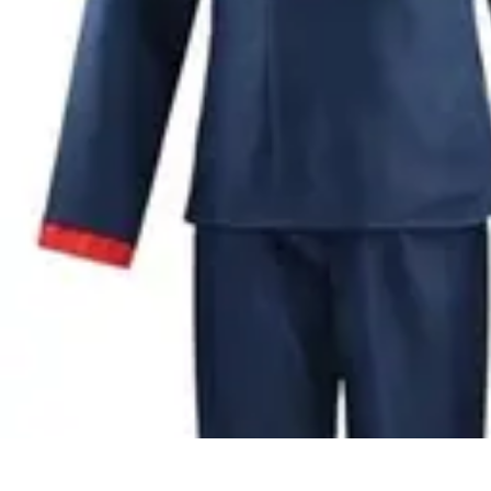
Disfraces Halloween
Listas y Consejos
Guías y Tutoriales
Tendencias
Comparativos
Disfrace
Disfraces Halloween