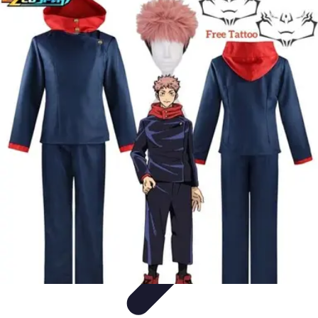
Disfraces Halloween
Listas y Consejos
Guías y
Tutoriales
Tendencias
Comparativos
Disfraces Clásicos
Disfraces Halloween