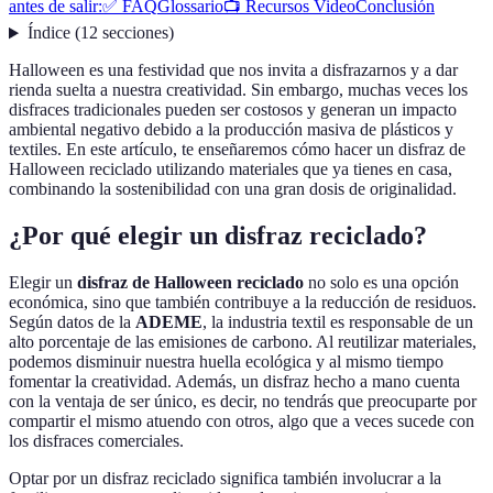
antes de salir:
✅ FAQ
Glossario
📺 Recursos Video
Conclusión
Índice
(
12
secciones
)
Halloween es una festividad que nos invita a disfrazarnos y a dar
rienda suelta a nuestra creatividad. Sin embargo, muchas veces los
disfraces tradicionales pueden ser costosos y generan un impacto
ambiental negativo debido a la producción masiva de plásticos y
textiles. En este artículo, te enseñaremos cómo hacer un disfraz de
Halloween reciclado utilizando materiales que ya tienes en casa,
combinando la sostenibilidad con una gran dosis de originalidad.
¿Por qué elegir un disfraz reciclado?
Elegir un
disfraz de Halloween reciclado
no solo es una opción
económica, sino que también contribuye a la reducción de residuos.
Según datos de la
ADEME
, la industria textil es responsable de un
alto porcentaje de las emisiones de carbono. Al reutilizar materiales,
podemos disminuir nuestra huella ecológica y al mismo tiempo
fomentar la creatividad. Además, un disfraz hecho a mano cuenta
con la ventaja de ser único, es decir, no tendrás que preocuparte por
compartir el mismo atuendo con otros, algo que a veces sucede con
los disfraces comerciales.
Optar por un disfraz reciclado significa también involucrar a la