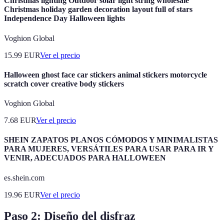
Christmas lighting Outdoor solar light string wholesale
Christmas holiday garden decoration layout full of stars
Independence Day Halloween lights
Voghion Global
15.99
EUR
Ver el precio
Halloween ghost face car stickers animal stickers motorcycle
scratch cover creative body stickers
Voghion Global
7.68
EUR
Ver el precio
SHEIN ZAPATOS PLANOS CÓMODOS Y MINIMALISTAS
PARA MUJERES, VERSÁTILES PARA USAR PARA IR Y
VENIR, ADECUADOS PARA HALLOWEEN
es.shein.com
19.96
EUR
Ver el precio
Paso 2: Diseño del disfraz