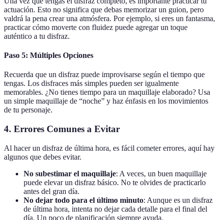
Una vez que tengas el disfraz completo, es importante practicar tu
actuación. Esto no significa que debas memorizar un guion, pero
valdrá la pena crear una atmósfera. Por ejemplo, si eres un fantasma,
practicar cómo moverte con fluidez puede agregar un toque
auténtico a tu disfraz.
Paso 5:
Múltiples Opciones
Recuerda que un disfraz puede improvisarse según el tiempo que
tengas. Los disfraces más simples pueden ser igualmente
memorables. ¿No tienes tiempo para un maquillaje elaborado? Usa
un simple maquillaje de “noche” y haz énfasis en los movimientos
de tu personaje.
4.
Errores Comunes a Evitar
Al hacer un disfraz de última hora, es fácil cometer errores, aquí hay
algunos que debes evitar.
No subestimar el maquillaje
: A veces, un buen maquillaje
puede elevar un disfraz básico. No te olvides de practicarlo
antes del gran día.
No dejar todo para el último minuto
: Aunque es un disfraz
de última hora, intenta no dejar cada detalle para el final del
día. Un poco de planificación siempre ayuda.