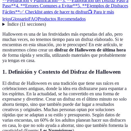
**Preparación y Planificación**
3. **Elaboración del Disfraz Paso a
Paso**
4. **Errores Comunes a Evitar**
5. **Ejemplos de Disfraces
Fáciles**
✅ Checklist antes de hacer tu disfraz
📺 Para ir más
lejos
Glossario
FAQ
Productos Recomendados
Índice
(
11
secciones
)
Halloween es una de las festividades más esperadas del año, pero
muchas veces, no tenemos tiempo para un disfraz elaborado. Si te
encuentras en esta situación, ¡no te preocupes! En este artículo, te
mostraremos cómo crear un
disfraz de Halloween de última hora
de forma rápida y sencilla, utilizando materiales que probablemente
ya tengas en casa.
1.
Definición y Contexto del Disfraz de Halloween
El disfraz de Halloween es una tradición que tiene sus raíces en
celebraciones antiguas, donde la idea era disfrazarse para espantar a
los espíritus. En la actualidad, se ha convertido en una forma de
expresarse y divertirse. Crear un disfraz en el último minuto no solo
ahorra tiempo, sino que también puede dar lugar a resultados
creativos y originales. Muchas personas optan por soluciones
rápidas que se adaptan a su estilo y presupuesto. Según datos de
varias encuestas, un 60% de los adultos planean hacer sus disfraces
en casa, lo que no solo ayuda a ahorrar, sino que también fomenta la
creatividad (Fuente:
Les Numériques
).