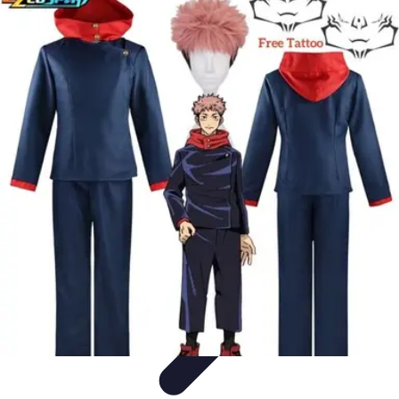
Disfraces Halloween
Listas y Consejos
Guías y
Tutoriales
Tendencias
Comparativos
Disfraces Clásicos
Disfraces Halloween