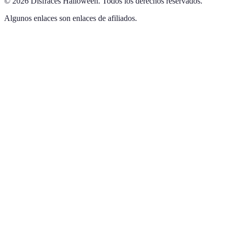
©
2026
Disfraces Halloween
.
Todos los derechos reservados.
Algunos enlaces son enlaces de afiliados.