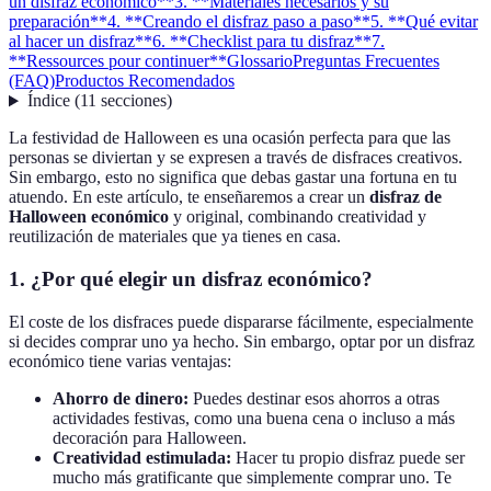
un disfraz económico**
3. **Materiales necesarios y su
preparación**
4. **Creando el disfraz paso a paso**
5. **Qué evitar
al hacer un disfraz**
6. **Checklist para tu disfraz**
7.
**Ressources pour continuer**
Glossario
Preguntas Frecuentes
(FAQ)
Productos Recomendados
Índice
(
11
secciones
)
La festividad de Halloween es una ocasión perfecta para que las
personas se diviertan y se expresen a través de disfraces creativos.
Sin embargo, esto no significa que debas gastar una fortuna en tu
atuendo. En este artículo, te enseñaremos a crear un
disfraz de
Halloween económico
y original, combinando creatividad y
reutilización de materiales que ya tienes en casa.
1.
¿Por qué elegir un disfraz económico?
El coste de los disfraces puede dispararse fácilmente, especialmente
si decides comprar uno ya hecho. Sin embargo, optar por un disfraz
económico tiene varias ventajas:
Ahorro de dinero:
Puedes destinar esos ahorros a otras
actividades festivas, como una buena cena o incluso a más
decoración para Halloween.
Creatividad estimulada:
Hacer tu propio disfraz puede ser
mucho más gratificante que simplemente comprar uno. Te