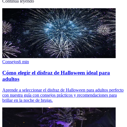
Continúa leyendo
Consejos
6
min
Cómo elegir el disfraz de Halloween ideal para
adultos
Aprende a seleccionar el disfraz de Halloween para adultos perfecto
con nuestra guía con consejos prácticos y recomendaciones para
brillar en la noche de brujas.