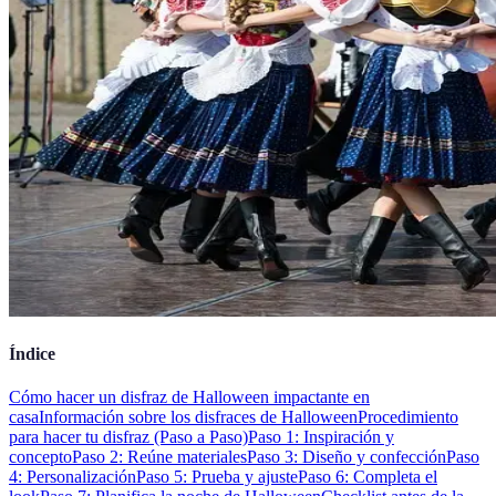
Índice
Cómo hacer un disfraz de Halloween impactante en
casa
Información sobre los disfraces de Halloween
Procedimiento
para hacer tu disfraz (Paso a Paso)
Paso 1: Inspiración y
concepto
Paso 2: Reúne materiales
Paso 3: Diseño y confección
Paso
4: Personalización
Paso 5: Prueba y ajuste
Paso 6: Completa el