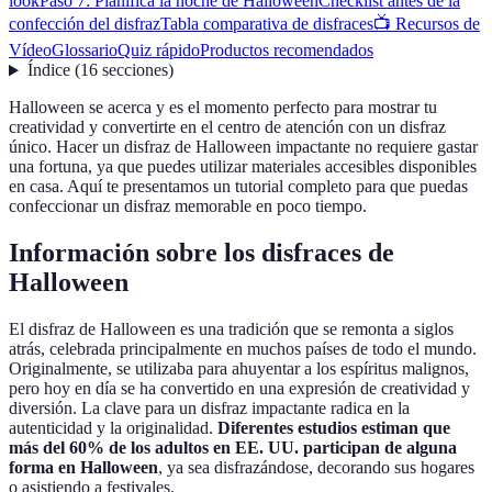
look
Paso 7: Planifica la noche de Halloween
Checklist antes de la
confección del disfraz
Tabla comparativa de disfraces
📺 Recursos de
Vídeo
Glossario
Quiz rápido
Productos recomendados
Índice
(
16
secciones
)
Halloween se acerca y es el momento perfecto para mostrar tu
creatividad y convertirte en el centro de atención con un disfraz
único. Hacer un disfraz de Halloween impactante no requiere gastar
una fortuna, ya que puedes utilizar materiales accesibles disponibles
en casa. Aquí te presentamos un tutorial completo para que puedas
confeccionar un disfraz memorable en poco tiempo.
Información sobre los disfraces de
Halloween
El disfraz de Halloween es una tradición que se remonta a siglos
atrás, celebrada principalmente en muchos países de todo el mundo.
Originalmente, se utilizaba para ahuyentar a los espíritus malignos,
pero hoy en día se ha convertido en una expresión de creatividad y
diversión. La clave para un disfraz impactante radica en la
autenticidad y la originalidad.
Diferentes estudios estiman que
más del 60% de los adultos en EE. UU. participan de alguna
forma en Halloween
, ya sea disfrazándose, decorando sus hogares
o asistiendo a festivales.