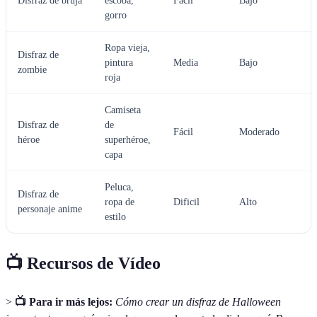
Disfraz de bruja
escoba,
Fácil
Bajo
gorro
Ropa vieja,
Disfraz de
pintura
Media
Bajo
zombie
roja
Camiseta
Disfraz de
de
Fácil
Moderado
héroe
superhéroe,
capa
Peluca,
Disfraz de
ropa de
Dificil
Alto
personaje anime
estilo
📺 Recursos de Vídeo
>
📺 Para ir más lejos:
Cómo crear un disfraz de Halloween