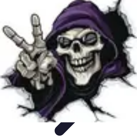
Disfraces Halloween
Listas y Consejos
Guías y
Tutoriales
Tendencias
Comparativos
Disfraces Clásicos
Disfraces Halloween