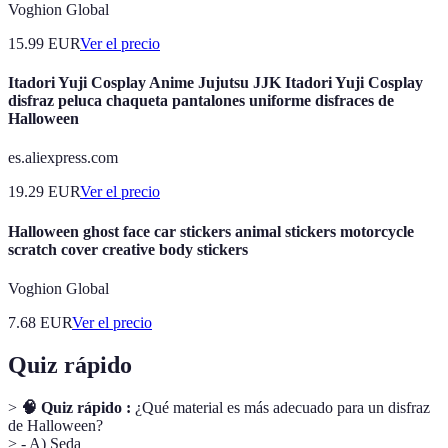
Voghion Global
15.99
EUR
Ver el precio
Itadori Yuji Cosplay Anime Jujutsu JJK Itadori Yuji Cosplay
disfraz peluca chaqueta pantalones uniforme disfraces de
Halloween
es.aliexpress.com
19.29
EUR
Ver el precio
Halloween ghost face car stickers animal stickers motorcycle
scratch cover creative body stickers
Voghion Global
7.68
EUR
Ver el precio
Quiz rápido
>
🧠 Quiz rápido :
¿Qué material es más adecuado para un disfraz
de Halloween?
> - A) Seda