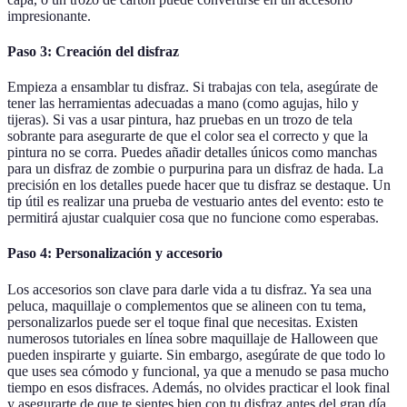
impresionante.
Paso 3: Creación del disfraz
Empieza a ensamblar tu disfraz. Si trabajas con tela, asegúrate de
tener las herramientas adecuadas a mano (como agujas, hilo y
tijeras). Si vas a usar pintura, haz pruebas en un trozo de tela
sobrante para asegurarte de que el color sea el correcto y que la
pintura no se corra. Puedes añadir detalles únicos como manchas
para un disfraz de zombie o purpurina para un disfraz de hada. La
precisión en los detalles puede hacer que tu disfraz se destaque. Un
tip útil es realizar una prueba de vestuario antes del evento: esto te
permitirá ajustar cualquier cosa que no funcione como esperabas.
Paso 4: Personalización y accesorio
Los accesorios son clave para darle vida a tu disfraz. Ya sea una
peluca, maquillaje o complementos que se alineen con tu tema,
personalizarlos puede ser el toque final que necesitas. Existen
numerosos tutoriales en línea sobre maquillaje de Halloween que
pueden inspirarte y guiarte. Sin embargo, asegúrate de que todo lo
que uses sea cómodo y funcional, ya que a menudo se pasa mucho
tiempo en esos disfraces. Además, no olvides practicar el look final
y asegurarte de que te sientes bien con tu disfraz antes del gran día.