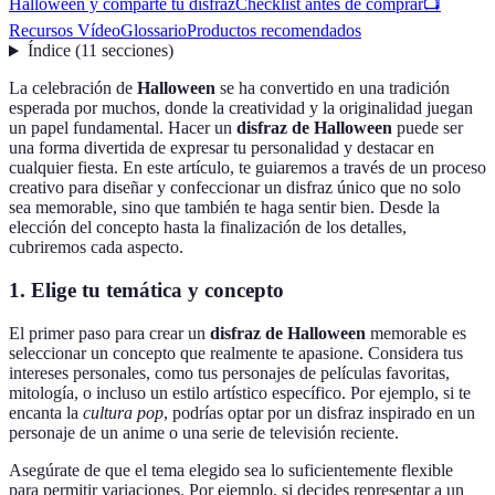
Halloween y comparte tu disfraz
Checklist antes de comprar
📺
Recursos Vídeo
Glossario
Productos recomendados
Índice
(
11
secciones
)
La celebración de
Halloween
se ha convertido en una tradición
esperada por muchos, donde la creatividad y la originalidad juegan
un papel fundamental. Hacer un
disfraz de Halloween
puede ser
una forma divertida de expresar tu personalidad y destacar en
cualquier fiesta. En este artículo, te guiaremos a través de un proceso
creativo para diseñar y confeccionar un disfraz único que no solo
sea memorable, sino que también te haga sentir bien. Desde la
elección del concepto hasta la finalización de los detalles,
cubriremos cada aspecto.
1. Elige tu temática y concepto
El primer paso para crear un
disfraz de Halloween
memorable es
seleccionar un concepto que realmente te apasione. Considera tus
intereses personales, como tus personajes de películas favoritas,
mitología, o incluso un estilo artístico específico. Por ejemplo, si te
encanta la
cultura pop
, podrías optar por un disfraz inspirado en un
personaje de un anime o una serie de televisión reciente.
Asegúrate de que el tema elegido sea lo suficientemente flexible
para permitir variaciones. Por ejemplo, si decides representar a un