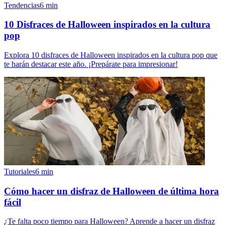
Tendencias
6
min
10 Disfraces de Halloween inspirados en la cultura
pop
Explora 10 disfraces de Halloween inspirados en la cultura pop que
te harán destacar este año. ¡Prepárate para impresionar!
Tutoriales
6
min
Cómo hacer un disfraz de Halloween de última hora
fácil
¿Te falta poco tiempo para Halloween? Aprende a hacer un disfraz