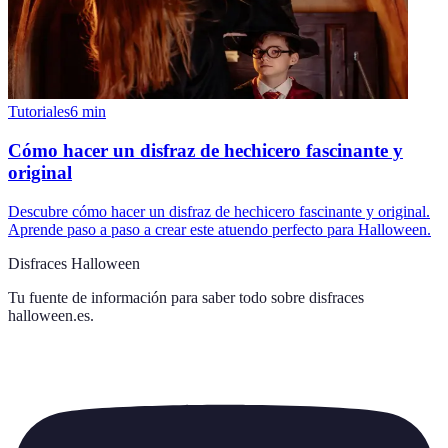
Tutoriales
6
min
Cómo hacer un disfraz de hechicero fascinante y
original
Descubre cómo hacer un disfraz de hechicero fascinante y original.
Aprende paso a paso a crear este atuendo perfecto para Halloween.
Disfraces Halloween
Tu fuente de información para saber todo sobre
disfraces
halloween.es
.