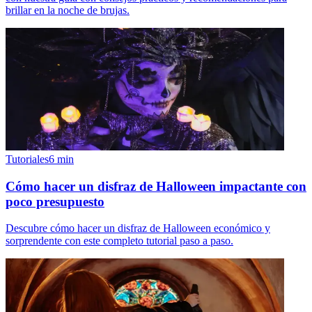
brillar en la noche de brujas.
Tutoriales
6
min
Cómo hacer un disfraz de Halloween impactante con
poco presupuesto
Descubre cómo hacer un disfraz de Halloween económico y
sorprendente con este completo tutorial paso a paso.