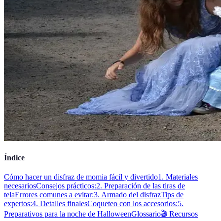
Índice
Cómo hacer un disfraz de momia fácil y divertido
1. Materiales
necesarios
Consejos prácticos:
2. Preparación de las tiras de
tela
Errores comunes a evitar:
3. Armado del disfraz
Tips de
expertos:
4. Detalles finales
Coqueteo con los accesorios:
5.
Preparativos para la noche de Halloween
Glossario
🎬 Recursos