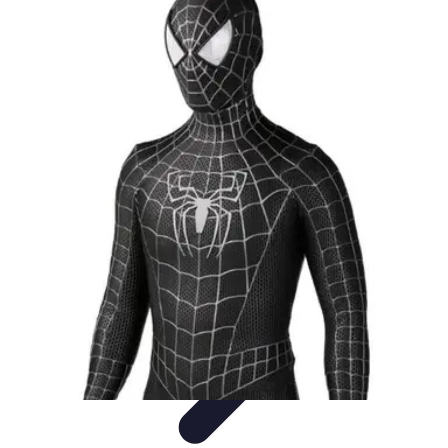
Disfraces Halloween
Listas y Consejos
Guías y
Tutoriales
Tendencias
Comparativos
Disfraces Clásicos
Disfraces Halloween