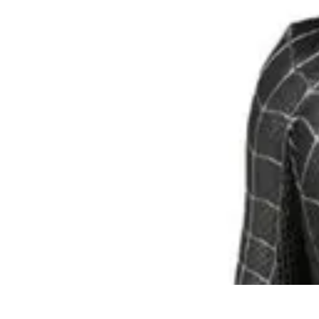
Disfraces Halloween
Listas y Consejos
Guías y Tutoriales
Tendencias
Comparativos
Disfrace
Disfraces Halloween