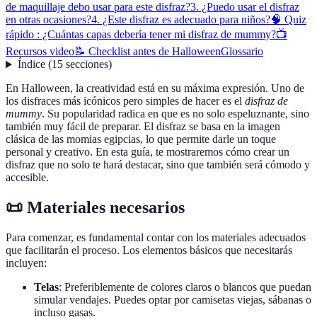
de maquillaje debo usar para este disfraz?
3. ¿Puedo usar el disfraz
en otras ocasiones?
4. ¿Este disfraz es adecuado para niños?
🧠 Quiz
rápido : ¿Cuántas capas debería tener mi disfraz de mummy?
📺
Recursos video
📝 Checklist antes de Halloween
Glossario
Índice
(
15
secciones
)
En Halloween, la creatividad está en su máxima expresión. Uno de
los disfraces más icónicos pero simples de hacer es el
disfraz de
mummy
. Su popularidad radica en que es no solo espeluznante, sino
también muy fácil de preparar. El disfraz se basa en la imagen
clásica de las momias egipcias, lo que permite darle un toque
personal y creativo. En esta guía, te mostraremos cómo crear un
disfraz que no solo te hará destacar, sino que también será cómodo y
accesible.
📜 Materiales necesarios
Para comenzar, es fundamental contar con los materiales adecuados
que facilitarán el proceso. Los elementos básicos que necesitarás
incluyen:
Telas
: Preferiblemente de colores claros o blancos que puedan
simular vendajes. Puedes optar por camisetas viejas, sábanas o
incluso gasas.