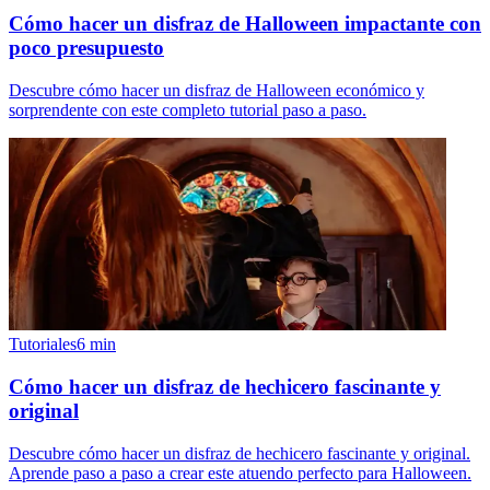
Cómo hacer un disfraz de Halloween impactante con
poco presupuesto
Descubre cómo hacer un disfraz de Halloween económico y
sorprendente con este completo tutorial paso a paso.
Tutoriales
6
min
Cómo hacer un disfraz de hechicero fascinante y
original
Descubre cómo hacer un disfraz de hechicero fascinante y original.
Aprende paso a paso a crear este atuendo perfecto para Halloween.