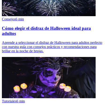
Consejos
6
min
Cómo elegir el disfraz de Halloween ideal para
adultos
Aprende a seleccionar el disfraz de Halloween para adultos perfecto
con nuestra guía con consejos prácticos y recomendaciones para
brillar en la noche de brujas.
Tutoriales
6
min