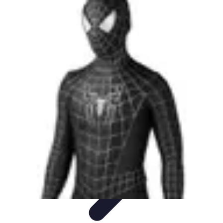
Disfraces Halloween
Listas y Consejos
Guías y
Tutoriales
Tendencias
Comparativos
Disfraces Clásicos
Disfraces Halloween