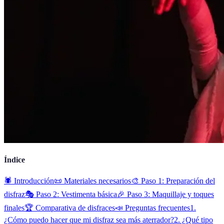
Índice
🕷️ Introducción
📜 Materiales necesarios
🎨 Paso 1: Preparación del
disfraz
🎭 Paso 2: Vestimenta básica
🎉 Paso 3: Maquillaje y toques
finales
🏆 Comparativa de disfraces
📣 Preguntas frecuentes
1.
¿Cómo puedo hacer que mi disfraz sea más aterrador?
2. ¿Qué tipo