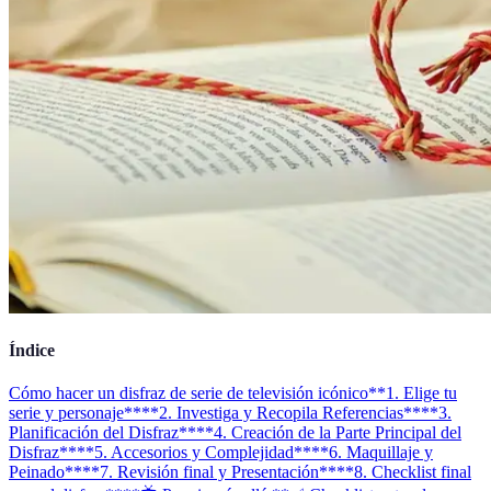
Índice
Cómo hacer un disfraz de serie de televisión icónico
**1. Elige tu
serie y personaje**
**2. Investiga y Recopila Referencias**
**3.
Planificación del Disfraz**
**4. Creación de la Parte Principal del
Disfraz**
**5. Accesorios y Complejidad**
**6. Maquillaje y
Peinado**
**7. Revisión final y Presentación**
**8. Checklist final