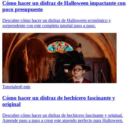
Cómo hacer un disfraz de Halloween impactante con
poco presupuesto
Descubre cómo hacer un disfraz de Halloween económico y
sorprendente con este completo tutorial paso a paso.
Tutoriales
6
min
Cómo hacer un disfraz de hechicero fascinante y
original
Descubre cómo hacer un disfraz de hechicero fascinante y original.
Aprende paso a paso a crear este atuendo perfecto para Halloween.