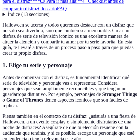
para el disfraz**
**📺 Para ir más allá:**
✅ Checklist antes de
comprar tu disfraz
Glossario
FAQ
Índice
(
13
secciones
)
Halloween se acerca y todos queremos destacar con un disfraz que
no solo sea divertido, sino que también sea memorable. Crear un
disfraz de serie de televisión icónico es una excelente manera de
atraer la atención y compartir tu amor por tu serie favorita. En esta
guía, te llevaré a través de un proceso paso a paso para que puedas
crear tu propio disfraz.
1. Elige tu serie y personaje
Antes de comenzar con el disfraz, es fundamental identificar qué
serie de televisión y personaje vas a representar. Considera
personajes que sean ampliamente reconocibles y que tengan un
guardarropa distintivo. Por ejemplo, personajes de
Stranger Things
o
Game of Thrones
tienen aspectos icónicos que son fáciles de
replicar.
Piensa también en el contexto de tu disfraz: ¿asistirás a una fiesta de
Halloween, a un evento cosplay o simplemente disfrutarás de una
noche de disfraces? Asegúrate de que tu elección resuene con la
audiencia que tendrás, y si es posible, escoge un personaje que esté
en tendencia o tenga relevancia este año.