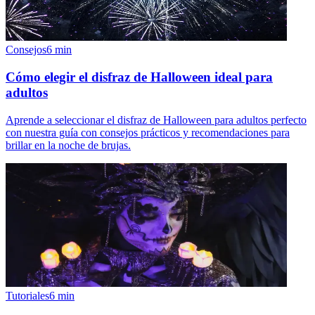
Consejos
6
min
Cómo elegir el disfraz de Halloween ideal para
adultos
Aprende a seleccionar el disfraz de Halloween para adultos perfecto
con nuestra guía con consejos prácticos y recomendaciones para
brillar en la noche de brujas.
Tutoriales
6
min