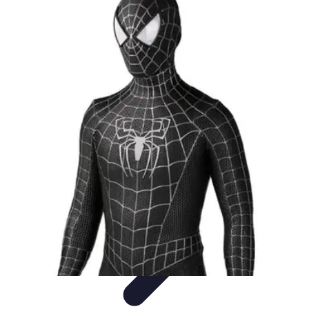
Disfraces Halloween
Listas y Consejos
Guías y
Tutoriales
Tendencias
Comparativos
Disfraces Clásicos
Disfraces Halloween