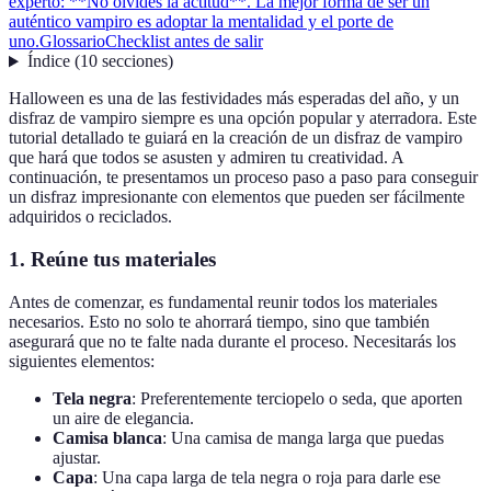
experto: **No olvides la actitud**. La mejor forma de ser un
auténtico vampiro es adoptar la mentalidad y el porte de
uno.
Glossario
Checklist antes de salir
Índice
(
10
secciones
)
Halloween es una de las festividades más esperadas del año, y un
disfraz de vampiro siempre es una opción popular y aterradora. Este
tutorial detallado te guiará en la creación de un disfraz de vampiro
que hará que todos se asusten y admiren tu creatividad. A
continuación, te presentamos un proceso paso a paso para conseguir
un disfraz impresionante con elementos que pueden ser fácilmente
adquiridos o reciclados.
1. Reúne tus materiales
Antes de comenzar, es fundamental reunir todos los materiales
necesarios. Esto no solo te ahorrará tiempo, sino que también
asegurará que no te falte nada durante el proceso. Necesitarás los
siguientes elementos:
Tela negra
: Preferentemente terciopelo o seda, que aporten
un aire de elegancia.
Camisa blanca
: Una camisa de manga larga que puedas
ajustar.
Capa
: Una capa larga de tela negra o roja para darle ese