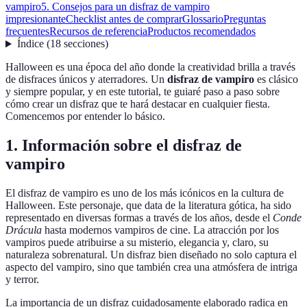
vampiro
5. Consejos para un disfraz de vampiro
impresionante
Checklist antes de comprar
Glossario
Preguntas
frecuentes
Recursos de referencia
Productos recomendados
Índice
(
18
secciones
)
Halloween es una época del año donde la creatividad brilla a través
de disfraces únicos y aterradores. Un
disfraz de vampiro
es clásico
y siempre popular, y en este tutorial, te guiaré paso a paso sobre
cómo crear un disfraz que te hará destacar en cualquier fiesta.
Comencemos por entender lo básico.
1. Información sobre el disfraz de
vampiro
El disfraz de vampiro es uno de los más icónicos en la cultura de
Halloween. Este personaje, que data de la literatura gótica, ha sido
representado en diversas formas a través de los años, desde el
Conde
Drácula
hasta modernos vampiros de cine. La atracción por los
vampiros puede atribuirse a su misterio, elegancia y, claro, su
naturaleza sobrenatural. Un disfraz bien diseñado no solo captura el
aspecto del vampiro, sino que también crea una atmósfera de intriga
y terror.
La importancia de un disfraz cuidadosamente elaborado radica en