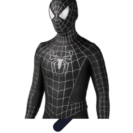
Disfraces Halloween
Listas y Consejos
Guías y
Tutoriales
Tendencias
Comparativos
Disfraces Clásicos
Disfraces Halloween