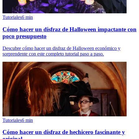
Tutoriales
6
min
Cómo hacer un disfraz de Halloween impactante con
poco presupuesto
Descubre cómo hacer un disfraz de Halloween económico y
sorprendente con este completo tutorial paso a paso.
Tutoriales
6
min
Cómo hacer un disfraz de hechicero fascinante y
original