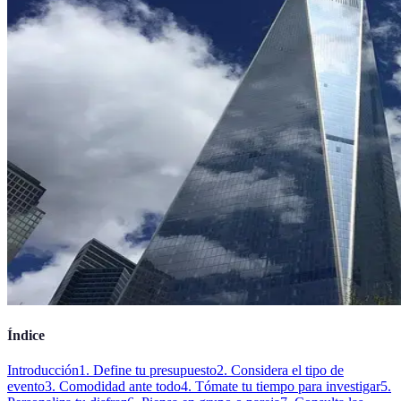
Índice
Introducción
1. Define tu presupuesto
2. Considera el tipo de
evento
3. Comodidad ante todo
4. Tómate tu tiempo para investigar
5.