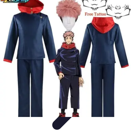
Disfraces Halloween
Listas y Consejos
Guías y
Tutoriales
Tendencias
Comparativos
Disfraces Clásicos
Disfraces Halloween