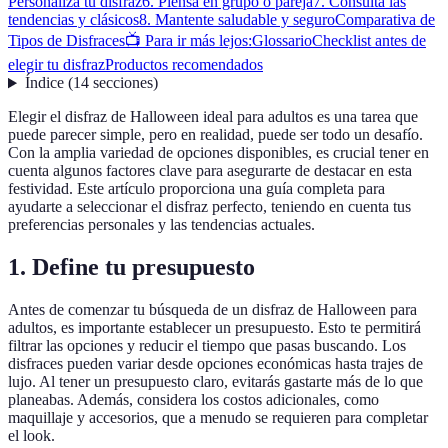
Personaliza tu disfraz
6. Piensa en grupo o pareja
7. Consulta las
tendencias y clásicos
8. Mantente saludable y seguro
Comparativa de
Tipos de Disfraces
📺 Para ir más lejos:
Glossario
Checklist antes de
elegir tu disfraz
Productos recomendados
Índice
(
14
secciones
)
Elegir el disfraz de Halloween ideal para adultos es una tarea que
puede parecer simple, pero en realidad, puede ser todo un desafío.
Con la amplia variedad de opciones disponibles, es crucial tener en
cuenta algunos factores clave para asegurarte de destacar en esta
festividad. Este artículo proporciona una guía completa para
ayudarte a seleccionar el disfraz perfecto, teniendo en cuenta tus
preferencias personales y las tendencias actuales.
1. Define tu presupuesto
Antes de comenzar tu búsqueda de un disfraz de Halloween para
adultos, es importante establecer un presupuesto. Esto te permitirá
filtrar las opciones y reducir el tiempo que pasas buscando. Los
disfraces pueden variar desde opciones económicas hasta trajes de
lujo. Al tener un presupuesto claro, evitarás gastarte más de lo que
planeabas. Además, considera los costos adicionales, como
maquillaje y accesorios, que a menudo se requieren para completar
el look.