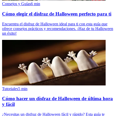
Consejos y Guías
6
min
Cómo elegir el disfraz de Halloween perfecto para ti
Encuentra el disfraz de Halloween ideal para ti con esta guía que
ofrece consejos prácticos y recomendaciones. ¡Haz de tu Halloween
un éxito!
Tutoriales
5
min
Cómo hacer un disfraz de Halloween de última hora
y fácil
¿Necesitas un disfraz de Halloween fácil y rápido? Esta guía te