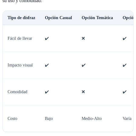
su uso y comodidad:
Tipo de disfraz
Opción Casual
Opción Temática
Opción
Fácil de llevar
✔️
❌
✔️
Impacto visual
✔️
✔️
✔️
Comodidad
✔️
❌
✔️
Costo
Bajo
Medio-Alto
Varía