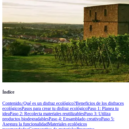
Índice
Contenido
¿Qué es un disfraz ecológico?
Beneficios de los disfraces
ecológicos
Pasos para crear tu disfraz ecológico
Paso 1: Planea tu
idea
Paso 2: Recolecta materiales reutilizables
Paso 3: Utiliza
productos biodegradables
Paso 4: Ensamblado creativo
Paso 5:
Asegura la funcionalidad
Materiales ecológicos