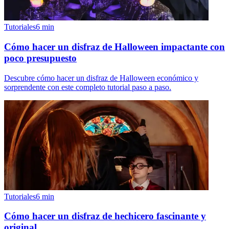
Tutoriales
6
min
Cómo hacer un disfraz de Halloween impactante con
poco presupuesto
Descubre cómo hacer un disfraz de Halloween económico y
sorprendente con este completo tutorial paso a paso.
Tutoriales
6
min
Cómo hacer un disfraz de hechicero fascinante y
original