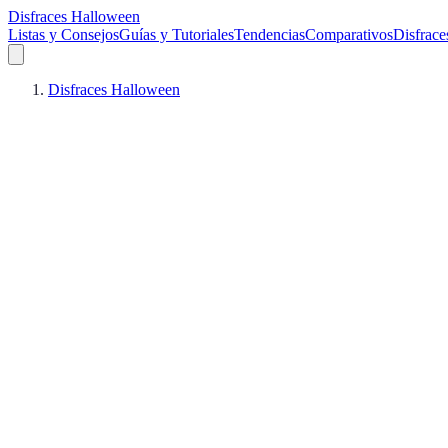
Disfraces Halloween
Listas y Consejos
Guías y Tutoriales
Tendencias
Comparativos
Disfrace
Disfraces Halloween