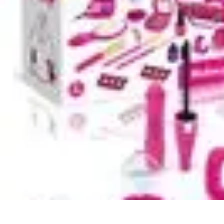
Disfraces Halloween
Listas y Consejos
Guías y Tutoriales
Tendencias
Comparativos
Disfrace
Disfraces Halloween