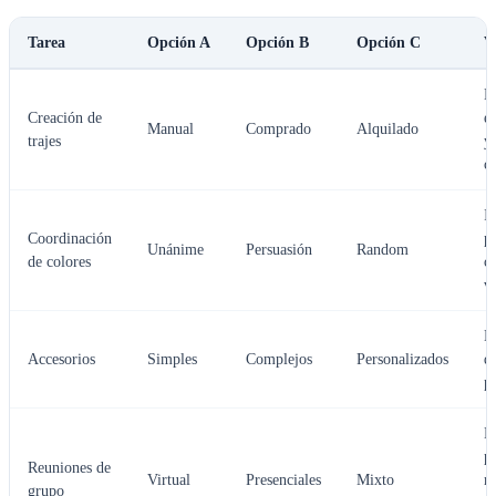
Tarea
Opción A
Opción B
Opción C
V
E
Creación de
e
Manual
Comprado
Alquilado
trajes
y
c
I
Coordinación
p
Unánime
Persuasión
Random
de colores
c
vi
D
Accesorios
Simples
Complejos
Personalizados
d
p
H
p
Reuniones de
Virtual
Presenciales
Mixto
m
grupo