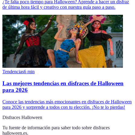
¿Te falta poco tiempo para Halloween? Aprende a hacer un disfraz
de última hora fácil y creativo con nuestra guía paso a paso.
Tendencias
6
min
Las mejores tendencias en disfraces de Halloween
para 2026
Conoce las tendencias más emocionantes en disfraces de Halloween
para 2026 y sorprende a todos con tu elección. ¡No te lo pierdas!
Disfraces Halloween
Tu fuente de información para saber todo sobre
disfraces
halloween.es
.