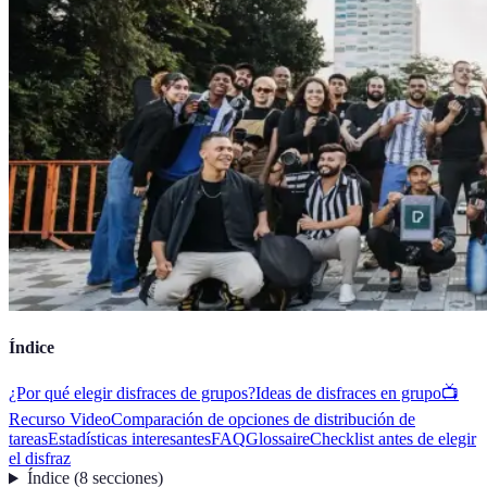
Índice
¿Por qué elegir disfraces de grupos?
Ideas de disfraces en grupo
📺
Recurso Video
Comparación de opciones de distribución de
tareas
Estadísticas interesantes
FAQ
Glossaire
Checklist antes de elegir
el disfraz
Índice
(
8
secciones
)