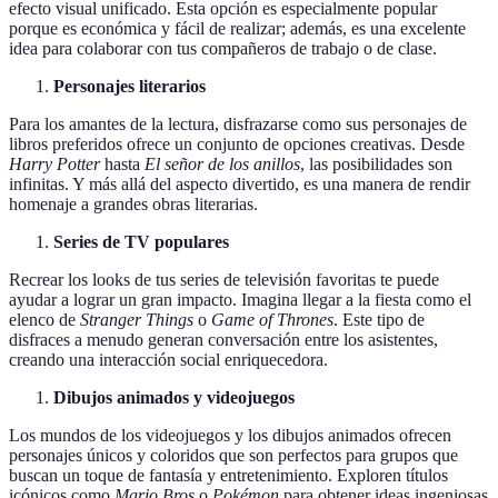
efecto visual unificado. Esta opción es especialmente popular
porque es económica y fácil de realizar; además, es una excelente
idea para colaborar con tus compañeros de trabajo o de clase.
Personajes literarios
Para los amantes de la lectura, disfrazarse como sus personajes de
libros preferidos ofrece un conjunto de opciones creativas. Desde
Harry Potter
hasta
El señor de los anillos
, las posibilidades son
infinitas. Y más allá del aspecto divertido, es una manera de rendir
homenaje a grandes obras literarias.
Series de TV populares
Recrear los looks de tus series de televisión favoritas te puede
ayudar a lograr un gran impacto. Imagina llegar a la fiesta como el
elenco de
Stranger Things
o
Game of Thrones
. Este tipo de
disfraces a menudo generan conversación entre los asistentes,
creando una interacción social enriquecedora.
Dibujos animados y videojuegos
Los mundos de los videojuegos y los dibujos animados ofrecen
personajes únicos y coloridos que son perfectos para grupos que
buscan un toque de fantasía y entretenimiento. Exploren títulos
icónicos como
Mario Bros
o
Pokémon
para obtener ideas ingeniosas