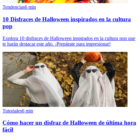
Tendencias
6
min
10 Disfraces de Halloween inspirados en la cultura
pop
Explora 10 disfraces de Halloween inspirados en la cultura pop que
te harán destacar este año. ¡Prepárate para impresionar!
Tutoriales
6
min
Cómo hacer un disfraz de Halloween de última hora
fácil