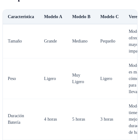
Característica
Modelo A
Modelo B
Modelo C
Vered
Model
ofrece
Tamaño
Grande
Mediano
Pequeño
mayor
impac
Model
es má
Muy
Peso
Ligero
Ligero
cómo
Ligero
para
llevar
Model
tiene
Duración
4 horas
5 horas
3 horas
mejor
Batería
durac
de bat