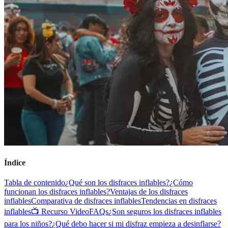
Índice
Tabla de contenido
¿Qué son los disfraces inflables?
¿Cómo
funcionan los disfraces inflables?
Ventajas de los disfraces
inflables
Comparativa de disfraces inflables
Tendencias en disfraces
inflables
📺 Recurso Video
FAQs
¿Son seguros los disfraces inflables
para los niños?
¿Qué debo hacer si mi disfraz empieza a desinflarse?