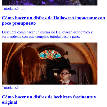
Tutoriales
6
min
Cómo hacer un disfraz de Halloween impactante con
poco presupuesto
Descubre cómo hacer un disfraz de Halloween económico y
sorprendente con este completo tutorial paso a paso.
Tutoriales
6
min
Cómo hacer un disfraz de hechicero fascinante y
original