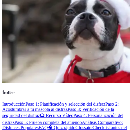
Índice
Introducción
Paso 1: Planificación y selección del disfraz
Paso 2:
Acostumbrar a tu mascota al disfraz
Paso 3: Verificación de la
seguridad del disfraz
📺 Recurso Vídeo
Paso 4: Personalización del
disfraz
Paso 5: Prueba completa del atuendo
Análisis Comparativo:
Disfraces Populares
FAQ
🧠 Quiz rápido
Glossaire
Checklist antes del