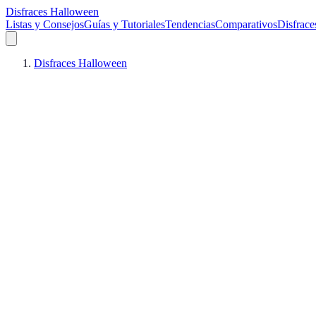
Disfraces Halloween
Listas y Consejos
Guías y Tutoriales
Tendencias
Comparativos
Disfrace
Disfraces Halloween