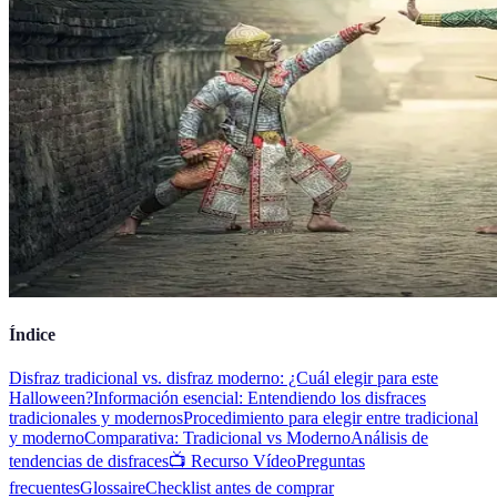
Índice
Disfraz tradicional vs. disfraz moderno: ¿Cuál elegir para este
Halloween?
Información esencial: Entendiendo los disfraces
tradicionales y modernos
Procedimiento para elegir entre tradicional
y moderno
Comparativa: Tradicional vs Moderno
Análisis de
tendencias de disfraces
📺 Recurso Vídeo
Preguntas
frecuentes
Glossaire
Checklist antes de comprar