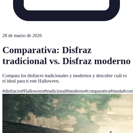
28 de marzo de 2026
Comparativa: Disfraz
tradicional vs. Disfraz moderno
Compara los disfraces tradicionales y modernos y descubre cuál es
el ideal para ti este Halloween.
#
disfraces
#
Halloween
#
tradicional
#
moderno
#
comparativa
#
moda
#
cos