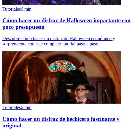
Tutoriales
6
min
Cómo hacer un disfraz de Halloween impactante con
poco presupuesto
Descubre cómo hacer un disfraz de Halloween económico y
sorprendente con este completo tutorial paso a paso.
Tutoriales
6
min
Cómo hacer un disfraz de hechicero fascinante y
original